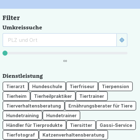
Filter
Umkreissuche
∞
Dienstleistung
Tierarzt
Hundeschule
Tierfriseur
Tierpension
Tierheim
Tierheilpraktiker
Tiertrainer
Tierverhaltensberatung
Ernährungsberater für Tiere
Hundetraining
Hundetrainer
Händler für Tierprodukte
Tiersitter
Gassi-Service
Tierfotograf
Katzenverhaltensberatung