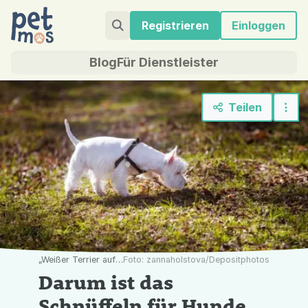
Registrieren
Einloggen
Blog
Für Dienstleister
Teilen
„Weißer Terrier auf Erkundungstour: Für Hunde ist das Schnüffeln ein Grundbedürfnis.“
Foto: zannaholstova/Depositphotos
Darum ist das
Schnüffeln für Hunde