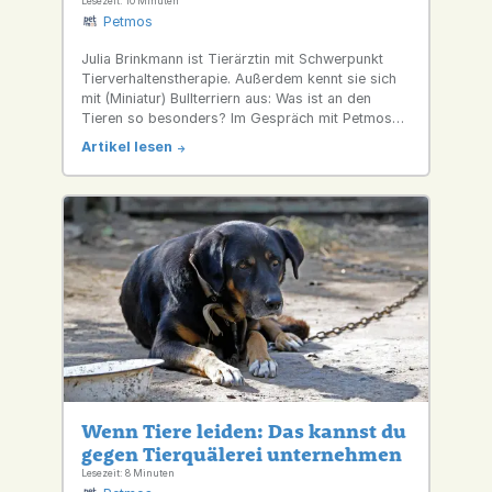
Lesezeit: 10 Minuten
Petmos
Julia Brinkmann ist Tierärztin mit Schwerpunkt
Tierverhaltenstherapie. Außerdem kennt sie sich
mit (Miniatur) Bullterriern aus: Was ist an den
Tieren so besonders? Im Gespräch mit Petmos
erklärt sie, was häufig der Grund ist, wenn es
Artikel lesen
->
zwischen Mensch und Tier nicht reibungslos läuft.
Wenn Tiere leiden: Das kannst du
gegen Tierquälerei unternehmen
Lesezeit: 8 Minuten