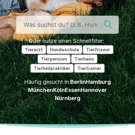
Oder nutze einen Schnellfilter:
Tierarzt
Hundeschule
Tierfriseur
Tierpension
Tierheim
Tierheilpraktiker
Tiertrainer
Häufig gesucht in:
Berlin
Hamburg
München
Köln
Essen
Hannover
Nürnberg