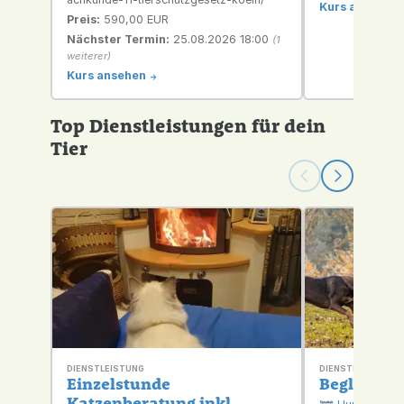
Kurs ansehen
Vorlesungen und abschließender
Preis:
590,00 EUR
Präsenz-Prüfung Der Kurs vermittelt
Nächster Termin:
25.08.2026 18:00
(1
grundlagenmäßige und spezielle
weiterer)
Kenntnisse in den Themenbereichen
Verhalten, Fütterung, Gesundheit,
Kurs ansehen
->
Fortpflanzung, Tierschutz, gewerbliche
Hundehaltung, gesetzliche Grundlagen
Top Dienstleistungen für dein
und behördliche...
Tier
DIENSTLEISTUNG
DIENSTLEISTUNG
Einzelstunde
Begleitun
Katzenberatung inkl.