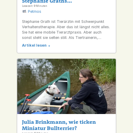
Stephanie Graths
außergewöhnlicher Weg
Lesezeit: 9 Minuten
Petmos
Stephanie Grath ist Tierärztin mit Schwerpunkt
Verhaltenstherapie. Aber das ist längst nicht alles.
Sie hat eine mobile Tierarztpraxis. Aber auch
sonst steht sie selten still. Als Tiertrainerin,
Macherin und Abenteuerin bewegt sich in
Artikel lesen
->
verschiedenen Welten. Ein Porträt.
Julia Brinkmann, wie ticken
Miniatur Bullterrier?