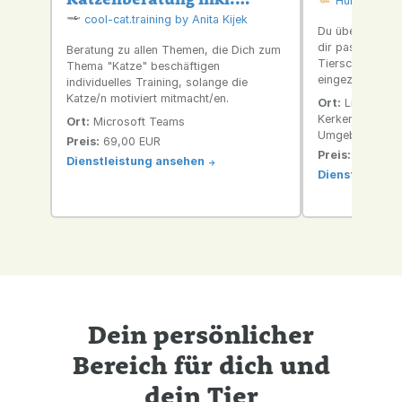
Hundeschule
Training
cool-cat.training by Anita Kijek
Du überlegst, o
dir passen würd
Beratung zu allen Themen, die Dich zum
Tierschutzhund 
Thema "Katze" beschäftigen
eingezogen und 
individuelles Training, solange die
Fragen? Bei mir darfst du alle Fragen
Katze/n motiviert mitmacht/en.
Ort:
Linker Nied
und Unsicherhe
Kerken, Kempen
Ort:
Microsoft Teams
bekommst wertv
Umgebung)
Preis:
69,00 EUR
an die Hand. Ic
Preis:
65,00 E
achten solltest,
Dienstleistung ansehen
->
Dienstleistun
harmonischen Z
Dein persönlicher
Bereich für dich und
dein Tier