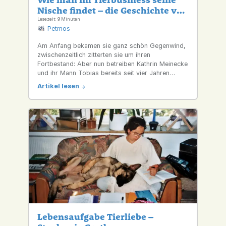
Nische findet – die Geschichte von
BARFaway
Lesezeit: 9 Minuten
Petmos
Am Anfang bekamen sie ganz schön Gegenwind,
zwischenzeitlich zitterten sie um ihren
Fortbestand: Aber nun betreiben Kathrin Meinecke
und ihr Mann Tobias bereits seit vier Jahren
erfolgreich einen Onlineshop für
Artikel lesen
->
gefriergetrocknetes Hunde- und Katzenfutter. Wie
fanden sie diese Nische? Und welche Tipps
haben sie für Gründerinnen und Gründer?
Lebensaufgabe Tierliebe –