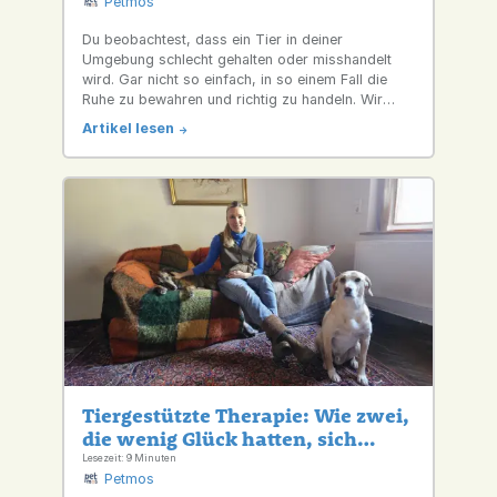
Petmos
Du beobachtest, dass ein Tier in deiner
Umgebung schlecht gehalten oder misshandelt
wird. Gar nicht so einfach, in so einem Fall die
Ruhe zu bewahren und richtig zu handeln. Wir
sagen dir, wo du Tierquälerei melden kannst und
Artikel lesen
->
was du dabei beachten solltest.
Tiergestützte Therapie: Wie zwei,
die wenig Glück hatten, sich
unterstützen
Lesezeit: 9 Minuten
Petmos