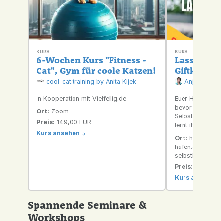
KURS
KURS
6-Wochen Kurs "Fitness -
Lass das S
Cat", Gym für coole Katzen!
Giftköder-
für Hunde 
cool-cat.training by Anita Kijek
Anja Helling
Bezugsper
In Kooperation mit Vielfellig.de
Euer Hund schn
bevor ihr reagi
Ort:
Zoom
Selbstlernkurs 
Preis:
149,00 EUR
lernt ihr gemei
Kurs ansehen
Boden zum Umor
->
Ort:
https://pfo
mit Videotutoria
hafen.de/produ
Reflexionsbögen.
selbstlernkurs/
und sofort verf
Preis:
39,00 E
kostet EINMALI
Kurs ansehen
Spannende Seminare &
Workshops