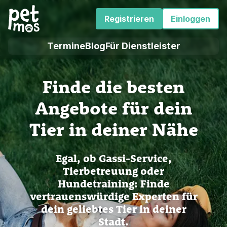
Registrieren
Einloggen
Termine
Blog
Für Dienstleister
Finde die besten
Angebote für dein
Tier in deiner Nähe
Egal, ob Gassi-Service,
Tierbetreuung oder
Hundetraining: Finde
vertrauenswürdige Experten für
dein geliebtes Tier in deiner
Stadt.