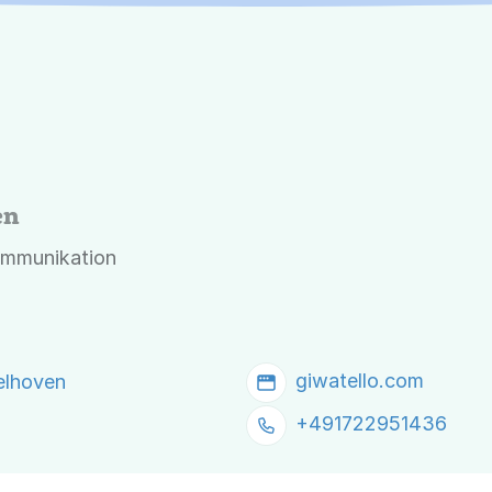
en
ommunikation
giwatello.com
elhoven
+491722951436