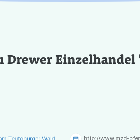
u Drewer Einzelhandel
d
http://www.mzd-pfer
 am Teutoburger Wald