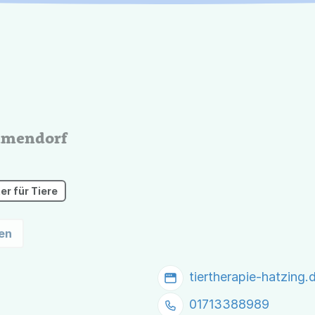
mendorf
r für Tiere
en
tiertherapie-hatzing.
01713388989