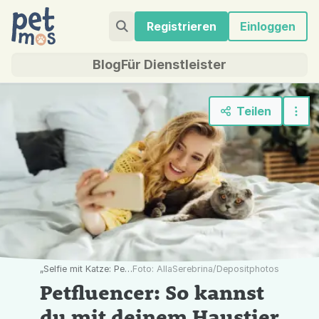
Registrieren
Einloggen
Blog
Für Dienstleister
Teilen
„Selfie mit Katze: Petfluencer machen aus ihren Haustieren Stars und verdienen (manchmal) viel Geld damit.“
Foto: AllaSerebrina/Depositphotos
Petfluencer: So kannst
du mit deinem Haustier