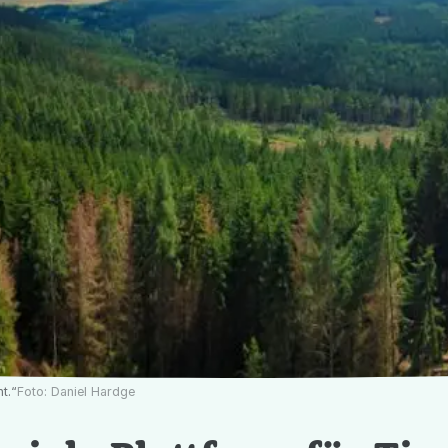
t.“
Foto:
Daniel Hardge