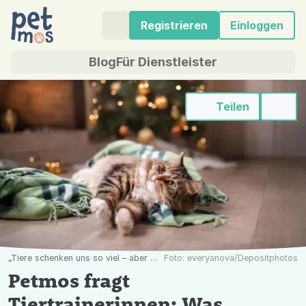
Registrieren
Einloggen
Blog
Für Dienstleister
Teilen
„Tiere schenken uns so viel – aber was können wir ihnen zurückgeben?“
Foto: everyanova/Depositphotos
Petmos fragt
Tiertrainerinnen: Was