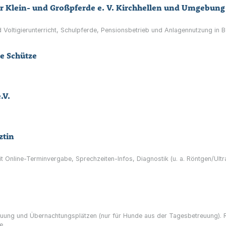
für Klein- und Großpferde e. V. Kirchhellen und Umgebung
d Voltigierunterricht, Schulpferde, Pensionsbetrieb und Anlagennutzung in B
e Schütze
.V.
ztin
 mit Online-Terminvergabe, Sprechzeiten-Infos, Diagnostik (u. a. Röntgen/U
uung und Übernachtungsplätzen (nur für Hunde aus der Tagesbetreuung). 
e.