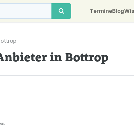
Termine
Blog
Wis
ottrop
Anbieter in Bottrop
en.