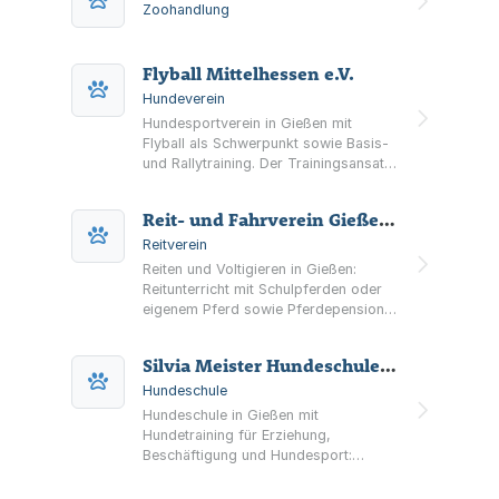
Zoohandlung
Flyball Mittelhessen e.V.
Hundeverein
Hundesportverein in Gießen mit
Flyball als Schwerpunkt sowie Basis-
und Rallytraining. Der Trainingsansatz
ist gewaltfrei und belohnungsbasiert;
ein Probetraining wird angeboten.
Reit- und Fahrverein Gießen e. V.
Reitverein
Reiten und Voltigieren in Gießen:
Reitunterricht mit Schulpferden oder
eigenem Pferd sowie Pferdepension
mit Boxen, Koppeln und Hallen auf
zentral gelegener Anlage.
Silvia Meister Hundeschule Hundemeister
Hundeschule
Hundeschule in Gießen mit
Hundetraining für Erziehung,
Beschäftigung und Hundesport:
Kurse, Seminare, Einzelstunden und
Hausbesuche, inklusive Angeboten