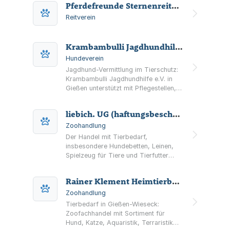
Pferdefreunde Sternenreiter Gießen e.V.
wie Welpenkurs, Junghundegruppe
und Longieren.
Reitverein
Krambambulli Jagdhundhilfe e.V.
Hundeverein
Jagdhund-Vermittlung im Tierschutz:
Krambambulli Jagdhundhilfe e.V. in
Gießen unterstützt mit Pflegestellen,
Notfällen und Vermittlungsprozess
sowie Möglichkeiten für Spenden,
liebich. UG (haftungsbeschränkt)
Patenschaften und
Fördermitgliedschaft.
Zoohandlung
Der Handel mit Tierbedarf,
insbesondere Hundebetten, Leinen,
Spielzeug für Tiere und Tierfutter
sowie die Erbringung von Dienst- und
Beratungsleistungen im Bereich
Rainer Klement Heimtierbedarf "Das Zooparadies"
Online-Marketing.
Zoohandlung
Tierbedarf in Gießen-Wieseck:
Zoofachhandel mit Sortiment für
Hund, Katze, Aquaristik, Terraristik