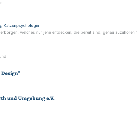
n.
ng, Katzenpsychologin
verborgen, welches nur jene entdecken, die bereit sind, genau zuzuhören."
Hund
i Design"
rth und Umgebung e.V.