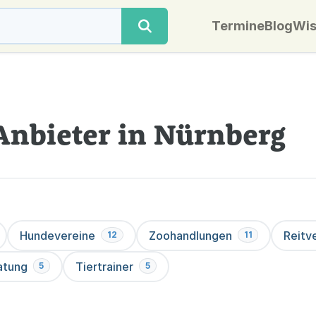
Termine
Blog
Wis
Anbieter in Nürnberg
Hundevereine
Zoohandlungen
Reitv
12
11
atung
Tiertrainer
5
5