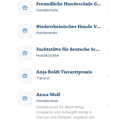
Handel mit Waren und Gütern, welche
Freundliche Hundeschule Gabi Freund
einen Bezug zu diesen Tätigkeiten
Hundeschule
haben. Die Gesellschaft kann zudem,
im...
Niederrheinischer Hunde Verein e. V.
Hundeverein
Zuchtstätte für deutsche Schäferhunde
Hundezüchter
Anja Boldt Tierarztpraxis
Tierarzt
Anna Wolf
Hundeschule
Hundeschule für Mantrailing,
Longieren und Antijagdtraining in
Viersen und Kempen. Angebot inkl.
Einzeltraining, Social Walks,