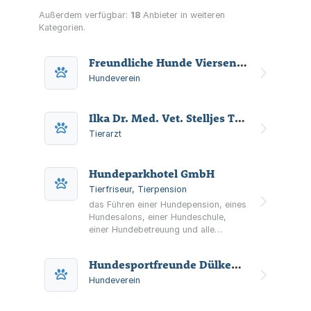
Außerdem verfügbar:
18
Anbieter in weiteren
Kategorien.
Freundliche Hunde Viersen, Mitglied im DVG e.V.
Hundeverein
Ilka Dr. Med. Vet. Stelljes Tierärztin
Tierarzt
Hundeparkhotel GmbH
Tierfriseur, Tierpension
das Führen einer Hundepension, eines
Hundesalons, einer Hundeschule,
einer Hundebetreuung und alle
sonstigen Dienstleistungen im
Zusammenhang mit Hunden oder
Hundesportfreunde Dülken e. V. Mitglied im Deutschen Verband der Gebrauchshundesportvereine (DVG) - Sportverband für das Polizei- und Schutzhundewesen e. V. -
anderen Haustieren, sofern dafür
keine Genehmigungen notwendig sind
Hundeverein
oder sie über die notwendigen
Genehmigungen verfügt, sowie der