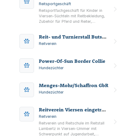
Reitsportgeschäft
Reitsportfachgeschäft für Kinder in
Viersen-Süchteln mit Reitbekleidung,
Zubehör für Pferd und Reiter,
Second-Hand-Angeboten sowie
Verleih von Kinder-Turnierkleidung
Reit- und Turnierstall Butschenhof e. V.
und Hobbyhorsing-Artikeln.
Reitverein
Power-Of-Sun Border Collie
Hundezüchter
Menges-Mohr/Schaffron GbR
Hundezüchter
Reitverein Viersen eingetragener Verein
Reitverein
Reitverein und Reitschule im Reitstall
Lambertz in Viersen-Ummer mit
Schwerpunkt auf Jugendarbeit,