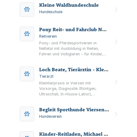
Spezialtraining, Workshops und
Kleine Waldhundeschule
Kaufberatung; Termine nach
Vereinbarung.
Hundeschule
Pony Reit- und Fahrclub Nettetal 1970 e.V
Reitverein
Pony- und Pferdesportverein in
Nettetal mit Ausbildung in Reiten,
Fahren und Voltigieren – für Kinder,
Jugendliche und Erwachsene, vom
Einstieg bis zum Turniersport.
Loch Beate, Tierärztin - Kleintierpraxis
Informationen zu Mitgliedschaft,
Vorstand und Terminen.
Tierarzt
Kleintierpraxis in Viersen mit
Vorsorge, Diagnostik (Röntgen,
Ultraschall, In‑House‑Labor),
Zahngesundheit, Innerer Medizin und
Chirurgie sowie Notdienst außerhalb
Begleit Sporthunde Viersener Hundefreunde (BSVH e.V.)
der Sprechzeiten.
Hundeverein
Kinder-Reitladen, Michael Meerkötter