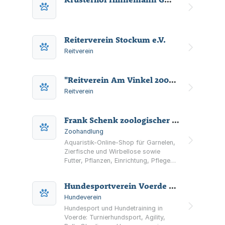
Reiterverein Stockum e.V.
Reitverein
"Reitverein Am Vinkel 2002 e.V."
Reitverein
Frank Schenk zoologischer Handel
Zoohandlung
Aquaristik-Online-Shop für Garnelen,
Zierfische und Wirbellose sowie
Futter, Pflanzen, Einrichtung, Pflege
und Technik. Mit Expressversand,
Wunschlieferung (Di–Fr) und
Hundesportverein Voerde e. V. ( HSV Voerde e. V.)
Selbstabholung in Voerde.
Hundeverein
Hundesport und Hundetraining in
Voerde: Turnierhundsport, Agility,