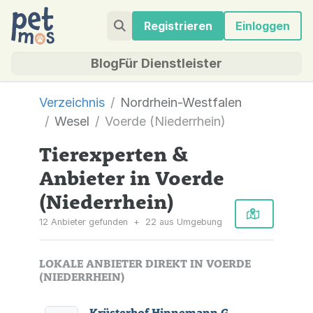
Registrieren
Einloggen
Blog
Für Dienstleister
Verzeichnis
Nordrhein-Westfalen
Wesel
Voerde (Niederrhein)
Tierexperten &
Anbieter in Voerde
(Niederrhein)
12 Anbieter gefunden
+
22 aus Umgebung
LOKALE ANBIETER DIREKT IN VOERDE
(NIEDERRHEIN)
Krüsterhof Hinnemann GmbH & Co. KG