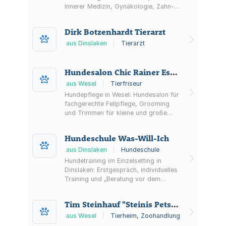
Innerer Medizin, Gynäkologie, Zahn-
und Augenheilkunde sowie Notdienst.
Dirk Botzenhardt Tierarzt
aus Dinslaken
|
Tierarzt
Hundesalon Chic Rainer Esken
aus Wesel
|
Tierfriseur
Hundepflege in Wesel: Hundesalon für
fachgerechte Fellpflege, Grooming
und Trimmen für kleine und große
Rassen. Mit gewaltfreiem Umgang
sowie Bring- und Abholservice im
Hundeschule Was-Will-Ich
Umkreis.
aus Dinslaken
|
Hundeschule
Hundetraining im Einzelsetting in
Dinslaken: Erstgespräch, individuelles
Training und „Beratung vor dem
Hund“ zur Unterstützung bei
Hundehaltung und Trainerwahl.
Tim Steinhauf "Steinis Petshop"
aus Wesel
|
Tierheim, Zoohandlung