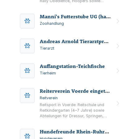
Rally Obedience, Hoopers sowie
Welpen- und Junghundegruppen und
Basisarbeit (Grundgehorsam).
Manni's Futterstube UG (haftungsbeschränkt)
Zoohandlung
Andreas Arnold Tierarztpraxis
Tierarzt
Auffangstation-Teichfische
Tierheim
Reiterverein Voerde eingetragener Verein
Reitverein
Reitsport in Voerde: Reitschule und
Reitkindergarten (4–7 Jahre) sowie
Abteilungen für Dressur, Springen,
Voltigieren, Fahrsport und Jugend.
Hundefreunde Rhein-Ruhr-Lippe e.V.
Hundeverein