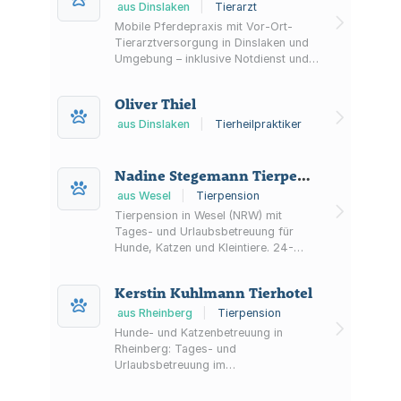
aus Dinslaken
|
Tierarzt
Mobile Pferdepraxis mit Vor-Ort-
Tierarztversorgung in Dinslaken und
Umgebung – inklusive Notdienst und
Videosprechstunde. Zusätzlich
Betreuungsverträge sowie
Oliver Thiel
Produktempfehlungen für Pferde.
aus Dinslaken
|
Tierheilpraktiker
Nadine Stegemann Tierpension
aus Wesel
|
Tierpension
Tierpension in Wesel (NRW) mit
Tages- und Urlaubsbetreuung für
Hunde, Katzen und Kleintiere. 24-
Stunden-Betreuung, 6000 m² Anlage,
Spielwiese mit Hundepool sowie
Kerstin Kuhlmann Tierhotel
optionale Webcam und Online-
Buchung.
aus Rheinberg
|
Tierpension
Hunde- und Katzenbetreuung in
Rheinberg: Tages- und
Urlaubsbetreuung im
familiengeführten Tierhotel mit kleinen
Gruppen, Innen- und Außenbereichen