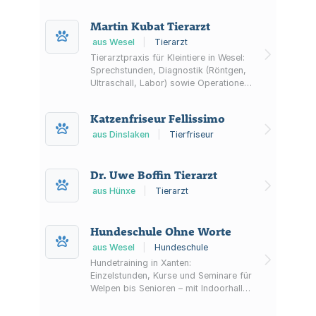
Martin Kubat Tierarzt
aus Wesel
|
Tierarzt
Tierarztpraxis für Kleintiere in Wesel:
Sprechstunden, Diagnostik (Röntgen,
Ultraschall, Labor) sowie Operationen,
Zahnbehandlungen und
Ernährungsberatung.
Katzenfriseur Fellissimo
aus Dinslaken
|
Tierfriseur
Dr. Uwe Boffin Tierarzt
aus Hünxe
|
Tierarzt
Hundeschule Ohne Worte
aus Wesel
|
Hundeschule
Hundetraining in Xanten:
Einzelstunden, Kurse und Seminare für
Welpen bis Senioren – mit Indoorhalle,
Online-Training sowie Beratung vor
und nach dem Hundekauf.