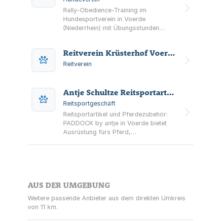
Rally-Obedience-Training im
Hundesportverein in Voerde
(Niederrhein) mit Übungsstunden
montags und donnerstags sowie
Informationen zu Teams und
Reitverein Krüsterhof Voerde e.V.
Trainingsgelände.
Reitverein
Antje Schultze Reitsportartikel
Reitsportgeschäft
Reitsportartikel und Pferdezubehör:
PADDOCK by antje in Voerde bietet
Ausrüstung fürs Pferd,
Reiterbekleidung sowie Putz- und
Pflegeprodukte – im Fachgeschäft
und über den Shop.
AUS DER UMGEBUNG
Weitere passende Anbieter aus dem direkten Umkreis
von 11 km.