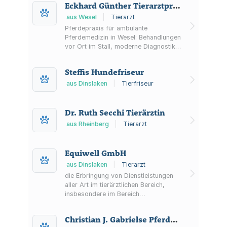
Eckhard Günther Tierarztpraxis
aus Wesel
|
Tierarzt
Pferdepraxis für ambulante
Pferdemedizin in Wesel: Behandlungen
vor Ort im Stall, moderne Diagnostik,
Terminvereinbarung sowie
Informationen zu Notfällen und zur
Steffis Hundefriseur
Gebührenordnung (GOT).
aus Dinslaken
|
Tierfriseur
Dr. Ruth Secchi Tierärztin
aus Rheinberg
|
Tierarzt
Equiwell GmbH
aus Dinslaken
|
Tierarzt
die Erbringung von Dienstleistungen
aller Art im tierärztlichen Bereich,
insbesondere im Bereich
Digitalisierung der Tiermedizin, der
Telemedizin und Consulting auf
Christian J. Gabrielse Pferdepraxis Christian J. Gabrielse
tierärztlichem Gebiet