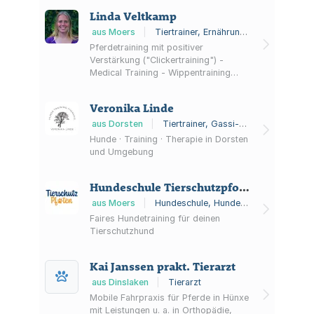
Linda Veltkamp
aus Moers
|
Tiertrainer, Ernährungsberater für Tiere
Pferdetraining mit positiver
Verstärkung ("Clickertraining") -
Medical Training - Wippentraining
Barhufbearbeitung unabhängige
Futterberatung für Pferde
Veronika Linde
aus Dorsten
|
Tiertrainer, Gassi-Service, Tierschützer
Hunde · Training · Therapie in Dorsten
und Umgebung
Hundeschule Tierschutzpfoten
aus Moers
|
Hundeschule, Hundetraining, Hundetrainer
Faires Hundetraining für deinen
Tierschutzhund
Kai Janssen prakt. Tierarzt
aus Dinslaken
|
Tierarzt
Mobile Fahrpraxis für Pferde in Hünxe
mit Leistungen u. a. in Orthopädie,