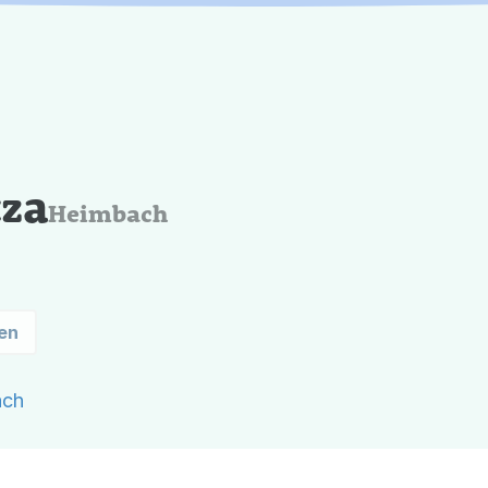
za
Heimbach
en
ach