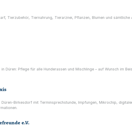
arf, Tierzubehör, Tiernahrung, Tierarznei, Pflanzen, Blumen und sämtliche 
in Düren: Pflege für alle Hunderassen und Mischlinge – auf Wunsch im Beis
xis
 in Düren-Birkesdorf mit Terminsprechstunde, Impfungen, Mikrochip, digita
rmationen.
freunde e.V.