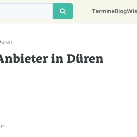
Termine
Blog
Wis
üren
Anbieter in Düren
en.