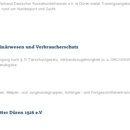
rband Deutscher Rassehundefreunde e.V. in Düren bietet Trainingsangebote
en rund um Hundesport und Zucht.
rinärwesen und Verbraucherschutz
igung nach § 11 Tierschutzgesetz, Verbandszugehörigkeit (u. a. GRC/VDH
enabgabe.
en: Welpen- und Junghundegruppen, Anfänger- und Fortgeschrittenentraini
tter Düren 1926 e.V