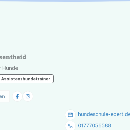
sentheid
r Hunde
Assistenzhundetrainer
en
hundeschule-ebert.d
01777056588