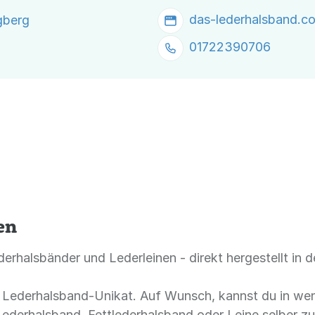
das-lederhalsband.c
gberg
01722390706
en
ederhalsbänder und Lederleinen - direkt hergestellt i
les Lederhalsband-Unikat. Auf Wunsch, kannst du in wen
Lederhalsband, Fettlederhalsband oder Leine selber 