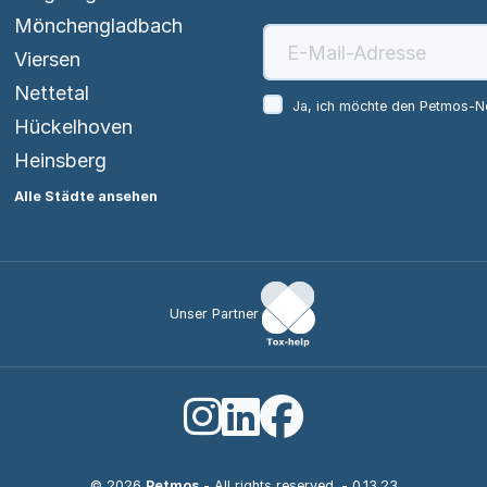
Mönchengladbach
Viersen
Nettetal
Ja, ich möchte den Petmos-Ne
Hückelhoven
Heinsberg
Alle Städte ansehen
Unser Partner
© 2026
Petmos
- All rights reserved.
- 0.13.23