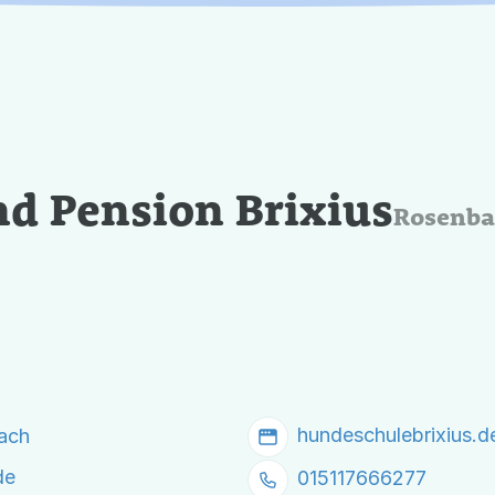
d Pension Brixius
Rosenba
hundeschulebrixius.d
ach
de
015117666277