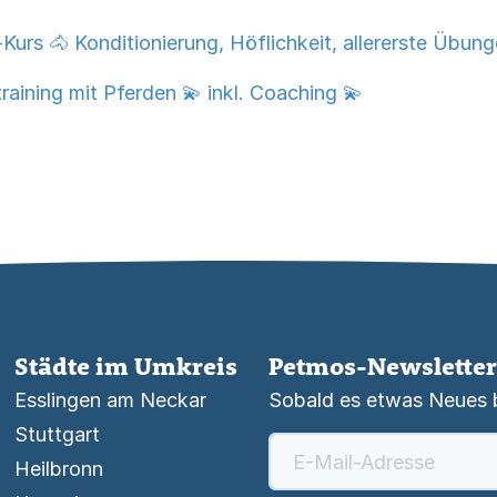
Kurs 🐴 Konditionierung, Höflichkeit, allererste Übun
training mit Pferden 💫 inkl. Coaching 💫
Städte im Umkreis
Petmos-Newsletter
Esslingen am Neckar
Sobald es etwas Neues be
Stuttgart
Heilbronn