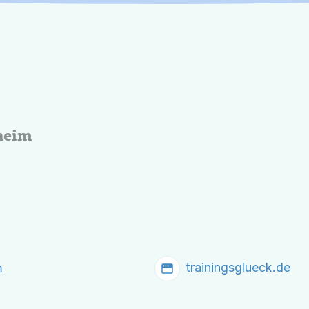
heim
trainingsglueck.de
m