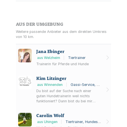
AUS DER UMGEBUNG
Weitere passende Anbieter aus dem direkten Umkreis
von 10 km.
Jana Ebinger
aus Welzheim
|
Tiertrainer
Trainerin für Pferde und Hunde
Kim Litzinger
aus Winnenden
|
Gassi-Service, Hundeschule
Du bist auf der Suche nach einer
guten Hundetrainerin weil nichts
funktioniert? Dann bist du bei mir
genau richtig! Hier findest du ein auf
dich und deinen Hund abgestimmtes
Carolin Wolf
Hundetraining im Rems-Murr-Kreis
und in Stuttgart. Es gibt nicht die eine
aus Uhingen
|
Tiertrainer, Hundeschule
richtige Methode oder den einen Weg