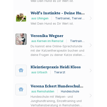
Weil Dein Hund es Dir Wert ist.
im Hundetraining. Wir schauen, was
für euch am besten passt. Außerdem
Wolf's Instinkte - Deine Hundeschule
werfen wir einen Blick auf die
Körpersprac...
aus Uhingen
|
Tiertrainer, Tierverhaltensberatung, Hundeschule
Weil Dein Hund es Dir Wert ist.
Veronika Wegner
aus Kernen im Remstal
|
Tiertrainer, Tierverhaltensberatung
Du kannst eine Online-Sprechstunde
mit der Katzentherapeutin buchen und
deine Fragen zu deiner Katze stellen.
Die Katzenexpertin kann dir zu allen
Themen der Katzenhaltung Tipps
Kleintierpraxis Heidi Kloss
geben: Katzenverhalten,
Verhaltensprobleme bei Katzen,
aus Urbach
|
Tierarzt
Stress bei Katzen, artgerechte
Katzenhaltung, Katzenernährung,
Spielverhalten von Katzen,
Verena Eckert Hundeschule, Hundetraining, Hundeausbildung, Hundeverhaltenstherapie
Verhaltensmodifikation bei Katzen,
aus Remshalden
|
Hundeschule
Katzentraining, Territorialverhalten v...
Hundeschule mit Welpen- und
Junghundtraining, Einzeltraining und
Verhaltensberatung in Remshalden