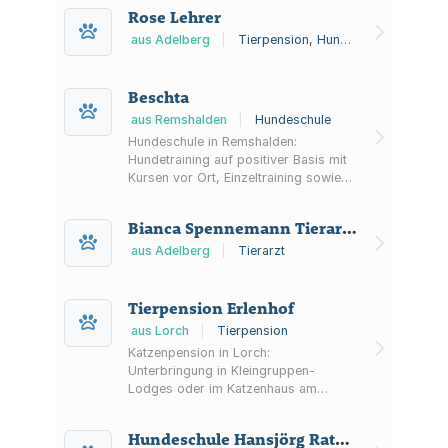
Rose Lehrer
aus Adelberg
|
Tierpension, Hundeschule
Beschta
aus Remshalden
|
Hundeschule
Hundeschule in Remshalden:
Hundetraining auf positiver Basis mit
Kursen vor Ort, Einzeltraining sowie
Online- und Live-Kursen. Angebote u.
a. Basis- und
Bianca Spennemann Tierarztpraxis Ottilienhof
Fortgeschrittenentraining, Social-
Walks und Anti-Gift-Köder-Training.
aus Adelberg
|
Tierarzt
Tierpension Erlenhof
aus Lorch
|
Tierpension
Katzenpension in Lorch:
Unterbringung in Kleingruppen-
Lodges oder im Katzenhaus am
Waldrand, Betreuung vor Ort sowie
Bringen und Abholen nach
Hundeschule Hansjörg Ratzek
Vereinbarung.