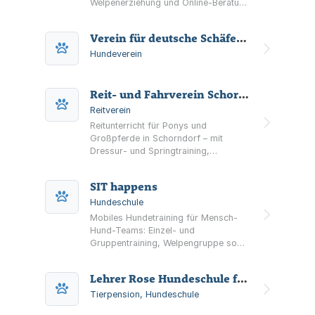
Welpenerziehung und Online-Beratung
sowie Workshops, Social Walks,
Wandertage und
Verein für deutsche Schäferhunde im SV Ortsgruppe Rems-Wieslauftal e.V.
Intensivwochenenden.
Hundeverein
Reit- und Fahrverein Schorndorf eV
Reitverein
Reitunterricht für Ponys und
Großpferde in Schorndorf – mit
Dressur- und Springtraining,
Ferienreitkursen, Lehrgängen und
Pferdepension im Vereinsbetrieb.
SIT happens
Hundeschule
Mobiles Hundetraining für Mensch-
Hund-Teams: Einzel- und
Gruppentraining, Welpengruppe sowie
Beratung vor der Anschaffung eines
Hundes im Rems‑Murr‑Kreis.
Lehrer Rose Hundeschule für mehr Spaß und Erfolg Tierschule
Tierpension, Hundeschule