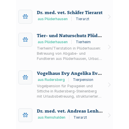
sowie Schwaikheim und Umgebung –
mit Fokus auf alltagstaugliche
Dr. med. vet. Schäfer Tierarzt
Hundeerziehung.
aus Plüderhausen
|
Tierarzt
Tier- und Naturschutz Plüderhausen und Urbach e.V.
aus Plüderhausen
|
Tierheim
Tierheim/Tierstation in Plüderhausen:
Betreuung von Abgabe- und
Fundtieren aus Plüderhausen, Urbach
und Umgebung sowie Tiervermittlung
in artgerechte Zuhause. Besuch nach
Vogelhaus Evy Angelika Evyline Vomhof
Terminabsprache.
aus Rudersberg
|
Tierpension
Vogelpension für Papageien und
Sittiche in Rudersberg-Steinenberg
mit Urlaubsbetreuung, strukturierter
Pflege, Papageienzimmer sowie
Käfig- und Volierenmiete.
Dr. med. vet. Andreas Lenhart Tierarzt
aus Remshalden
|
Tierarzt