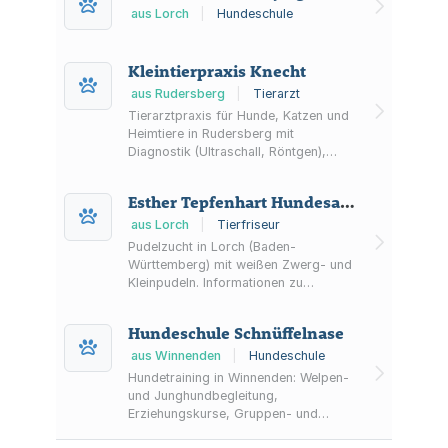
aus Lorch
|
Hundeschule
Kleintierpraxis Knecht
aus Rudersberg
|
Tierarzt
Tierarztpraxis für Hunde, Katzen und
Heimtiere in Rudersberg mit
Diagnostik (Ultraschall, Röntgen),
Chirurgie, Kardiologie,
Zahnbehandlungen,
Esther Tepfenhart Hundesalon
Ernährungsberatung und Möglichkeit
zu Hausbesuchen.
aus Lorch
|
Tierfriseur
Pudelzucht in Lorch (Baden-
Württemberg) mit weißen Zwerg- und
Kleinpudeln. Informationen zu
Zuchtgeschichte, DNA-getesteten
Elterntieren, Welpen sowie
Hundeschule Schnüffelnase
Galerie/Diashow und Gästebuch.
aus Winnenden
|
Hundeschule
Hundetraining in Winnenden: Welpen-
und Junghundbegleitung,
Erziehungskurse, Gruppen- und
Einzeltraining sowie PfotenFit Studio