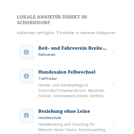
LOKALE ANBIETER DIREKT IN
SCHORNDORF
Außerdem verfügbar:
7
Anbieter in weiteren Kategorien.
Reit- und Fahrverein Breitenfürst e.V.
Reitverein
Hundesalon Fellwechsel
Tierfriseur
Hunde- und Katzenpflege in
Schorndorf-Haubersbronn: Waschen,
Föhnen, Schneiden/Scheren, Entfilzen,
Unterwolle entfernen sowie Krallen-
und Ohrenpflege. Mit Beratung im
Beziehung ohne Leine
Salon, mobiler Hauspflege und Hol-
Bringservice.
Hundeschule
Hundetraining und Coaching für
Mensch-Hund-Teams: Einzelcoaching,