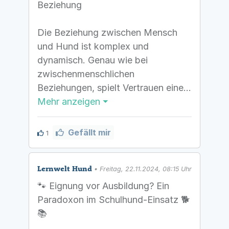
Beziehung
Die Beziehung zwischen Mensch
und Hund ist komplex und
dynamisch. Genau wie bei
zwischenmenschlichen
Beziehungen, spielt Vertrauen eine
zentrale Rolle. Eine anschauliche
Mehr anzeigen ⏷
Metapher, um das Konzept des
Vertrauens zu verstehen und zu
Gefällt mir
1
pflegen, ist das Vertrauenskonto.
Dieses Konzept hilft nicht nur bei
Lernwelt Hund
der Ausbildung und dem Einsatz
• Freitag, 22.11.2024, 08:15 Uhr
von Schulhunden, sondern generell
🐾 Eignung vor Ausbildung? Ein
bei der Förderung einer stabilen und
Paradoxon im Schulhund-Einsatz 🐕
positiven Mensch-Hund-Beziehung.
📚