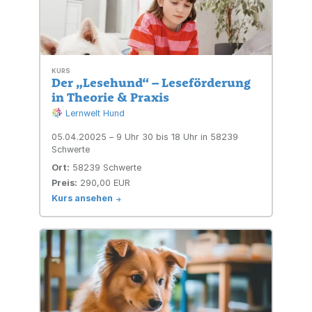
👉 Für weitere Informationen
besuche die Website des
Qualitätsnetzwerk
KURS
Der „Lesehund“ – Leseförderung
Schulbegleithunde -
in Theorie & Praxis
www.schulbegleithunde.de
Lernwelt Hund
05.04.20025 – 9 Uhr 30 bis 18 Uhr in 58239
#Schulhund #TeamWeiterbildung
Schwerte
#Hundetraining
Ort:
58239 Schwerte
#TiergestütztePädagogik
Preis:
290,00 EUR
Kurs ansehen
#Eignungstest
->
#HundgestütztePädagogik #nrw
#schulhundausbildung #eignung
#hundeführerschein #wesenstest
#paradoxon