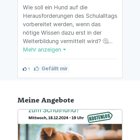
Zum Blog-Beitrag:
www.lernwelt-
Wie soll ein Hund auf die
hund.de/das-vertrauenskonto-
Herausforderungen des Schulalltags
pflege-und-staerkung-der-mensch-
vorbereitet werden, wenn das
hund-beziehung
nötige Wissen dazu erst in der
Weiterbildung vermittelt wird? 🤔
Mehr anzeigen ⏷
In unserem neuesten Blogbeitrag
beleuchten wir, warum
Gefällt mir
1
strukturiertes Training und
Vorbereitung unverzichtbar sind und
weshalb gängige Eignungstests oft
Meine Angebote
mehr schaden als nutzen. 💡
📌 Themen im Fokus:
➡️ Warum Vorbereitung wichtiger ist
als Tests.