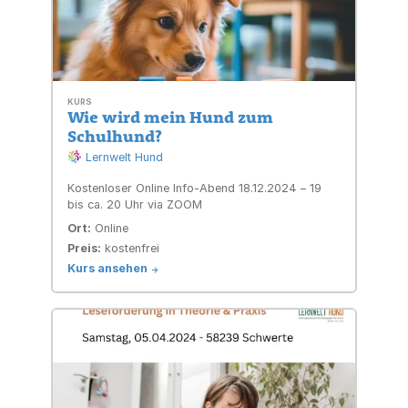
➡️ Eignung als dynamischer Prozess
– nicht als Checkliste.
➡️ Die Bedeutung der Mensch-
Hund-Beziehung.
Teile deine Gedanken in den
KURS
Wie wird mein Hund zum
Kommentaren! 💬 Wir sind gespannt
Schulhund?
auf eure Meinungen. 🐾
Lernwelt Hund
Kostenloser Online Info-Abend 18.12.2024 – 19
👉 Jetzt den Blog lesen und tiefer
bis ca. 20 Uhr via ZOOM
eintauchen!
Ort:
Online
Preis:
kostenfrei
www.lernwelt-hund.de/blog
Kurs ansehen
->
👉 Lust auf mehr? Melde dich für
unseren Newsletter an und bleibe
immer auf dem neuesten Stand! 📩
www.lernwelt-hund.de/newsletter-
anmeldung