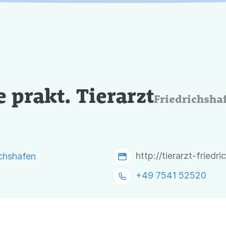
 prakt. Tierarzt
Friedrichsha
http://tierarzt-friedr
ichshafen
+49 7541 52520