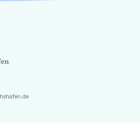
fen
ichshafen.de