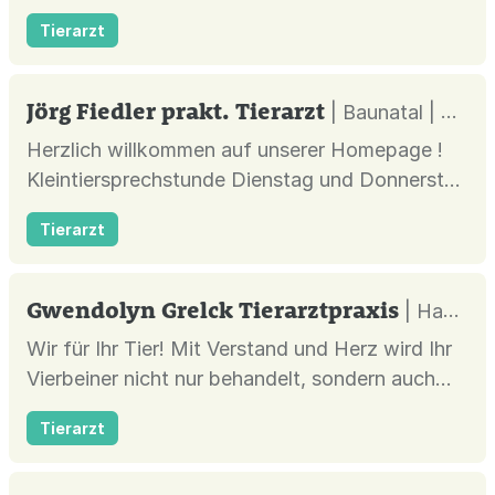
Tierarzt
Jörg Fiedler prakt. Tierarzt
| Baunatal |
Herzlich willkommen auf unserer Homepage !
Kleintiersprechstunde Dienstag und Donnerstag
: 10:00 h- 11:00 h Dienstag, Mittwoch,
Tierarzt
Donnerstag und Freitag : 16:00 h - 18:00 h
Samstag : 10:30 h - 12:00 h Praxis Lernen Sie
unsere Praxis näher kennen. weiter lesen...
Gwendolyn Grelck Tierarztpraxis
| Hagen |
Wir für Ihr Tier! Mit Verstand und Herz wird Ihr
Vierbeiner nicht nur behandelt, sondern auch
eine sinnvolle Vorsorge angeboten. Arbeiten Sie
Tierarzt
mit uns, damit Ihr Liebling gesund bleibt.