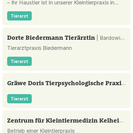
– Ihr Haustier ist in unserer Kleintierpraxis in
Stuttgart-Heumaden Burgsmüller & Preßler in
Tierarzt
besten Händen.
Dorte Biedermann Tierärztin
| Bardowick |
Tierarztpraxis Biedermann
Tierarzt
Gräwe Doris Tierpsychologische Praxis
| 
Tierarzt
Zentrum für Kleintiermedizin Kelheim GmbH
Betrieb einer Kleintierpraxis