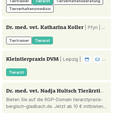
Tiertrainer
Tierarzt
Tierverhaltensberatung
hat eine Ursache, die auf zugrunde liegenden
Tierverhaltensmedizin
Emotionen beruht. Indem wir diese Emotionen
im Training berücksichtigen und in unsere
Lösungsansätze einbeziehen, legen...
Dr. med. vet. Katharina Koller
| Pfyn |
Tiertrainer
Tierarzt
Kleintierpraxis DVM
| Leipzig |
Tierarzt
Dr. med. vet. Nadja Hultsch Tierärztin
| B
Bieten Sie auf die RGP-Domain tierarztpraxis-
bergisch-gladbach.de. Jetzt ab 10 € mitbieten