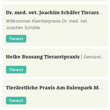
Dr. med. vet. Joachim Schäfer Tierarzt
| S
Willkommen Kleintierpraxis Dr. med. vet.
Joachim Schäfer
Tierarzt
Heike Bussang Tierarztpraxis
| Gemünden (Wohra) |
Tierarzt
Tierärztliche Praxis Am Eulenpark Mannhardt Kerstin Dr. Tierarztpraxis
Tierarzt