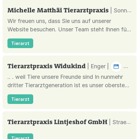
Michelle Matthäi Tierarztpraxis
| Sonneberg |
Wir freuen uns, dass Sie uns auf unserer
Website besuchen. Unser Team steht Ihnen für
Fragen rund um Klein- und Nutztiere zur
Tierarzt
Verfügung.
Tierarztpraxis Widukind
| Enger |
.. . weil Tiere unsere Freunde sind In nunmehr
dritter Tierarztgeneration ist es unser oberstes
Ziel, den uns anvertrauten 'tierischen' Patienten
Tierarzt
durch eine optimale Vorsorge, Diagnostik,
Therapie
Tierarztpraxis Lintjeshof GmbH
| Straelen |
Tierarzt