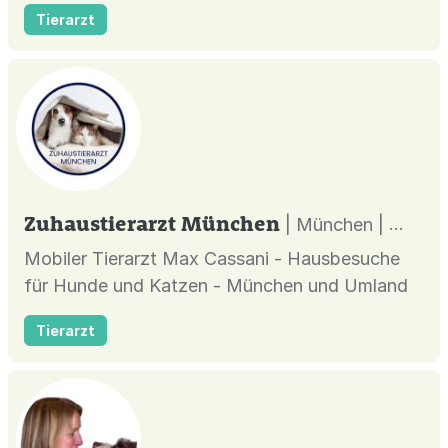
langjährige Erfahrung in der
Tierarzt
Tierverhaltensmedizin und Tierernährung. In
meiner Praxis unterstütze ich Hunde- und
Katzenhalter bei Verhaltensproblemen wie
Angst, Aggression, Trennungsstress oder
Unsauberkeit. Ergänze...
Zuhaustierarzt München
| München |
Mobiler Tierarzt Max Cassani - Hausbesuche
für Hunde und Katzen - München und Umland
Tierarzt