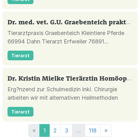
Dr. med. vet. G.U. Graebenteich prakt. Tierarzt
Tierarztpraxis Graebenteich Kleintiere Pferde
66994 Dahn Tierarzt Erfweiler 76891
Bundenthal Rumbach Bruchweiler Erlenbach
Tierarzt
Fischbach Schönau Hauenstein
Hinterweidenthal
Dr. Kristin Mielke Tierärztin Homöopathie
Erg?nzend zur Schulmedizin inkl. Chirurgie
arbeiten wir mit alternativen Heilmethoden
Tierarzt
«
1
2
3
...
118
»