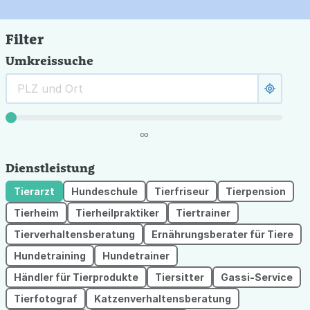
Filter
Umkreissuche
∞
Dienstleistung
Tierarzt
Hundeschule
Tierfriseur
Tierpension
Tierheim
Tierheilpraktiker
Tiertrainer
Tierverhaltensberatung
Ernährungsberater für Tiere
Hundetraining
Hundetrainer
Händler für Tierprodukte
Tiersitter
Gassi-Service
Tierfotograf
Katzenverhaltensberatung