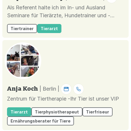
Als Referent halte ich im In- und Ausland
Seminare für Tierärzte, Hundetrainer und -
besitzer. Hier bin ich unter anderem für die ATF
Tiertrainer
Tierarzt
in Deutschland, die STVV in der Schweiz und
die ENVA in Frankreich im Rahmen der
verhaltenstherapeutischen
Grundlagenausbildung unterwegs. 2020 habe
ich zusammen m...
Anja Koch
| Berlin |
Zentrum für Tiertherapie -Ihr Tier ist unser VIP
Tierarzt
Tierphysiotherapeut
Tierfriseur
Ernährungsberater für Tiere