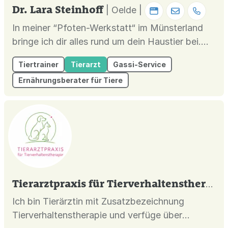
Dr. Lara Steinhoff
| Oelde |
In meiner “Pfoten-Werkstatt“ im Münsterland
bringe ich dir alles rund um dein Haustier bei.
Von Hundeschule & Hundetraining über
Tiertrainer
Tierarzt
Gassi-Service
spannende Seminare & Vorträge zu aktuellen
Ernährungsberater für Tiere
Themen bis zur tierärztlichen Verhaltenstherapie
und Beratung. Training: Im Training legen wir
gemeinsam die Grundsteine für...
Tierarztpraxis für Tierverhaltenstherapie und Tierpsychologie
Ich bin Tierärztin mit Zusatzbezeichnung
Tierverhaltenstherapie und verfüge über