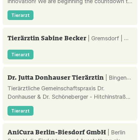
innovation! We are beginning the countdown to
our decade-iversary! Over ten chapters, journey
Tierarzt
through a decade of innovation with .xyz. From
its ambitious inception to quickly becoming a
leader in the domain industry, each press
Tierärztin Sabine Becker
| Gremsdorf |
release will unveil...
Tierarzt
Dr. Jutta Donhauser Tierärztin
| Bingen am Rhein |
Tierärztliche Gemeinschaftspraxis Dr.
Donhauser & Dr. Schöneberger - Hitchinstraße
45 - 55411 Bingen
Tierarzt
AniCura Berlin-Biesdorf GmbH
| Berlin