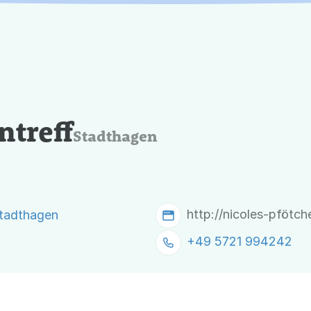
ntreff
Stadthagen
http://nicoles-pfötch
Stadthagen
+49 5721 994242