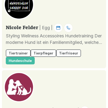
Nicole Felder
| Egg |
Styling Wellness Accessoires Hundetraining Der
moderne Hund ist ein Familienmitglied, welches
mit Würde behandelt werden muss. Deshalb
Tiertrainer
Tierpfleger
Tierfriseur
habe ich mich der Qualität und nicht der
Hundeschule
Quantität verschrieben. Unser Gebot ist das
Wohlbefinden und die Sicherheit Ihres treuen
Begleiters, während der gesamte...