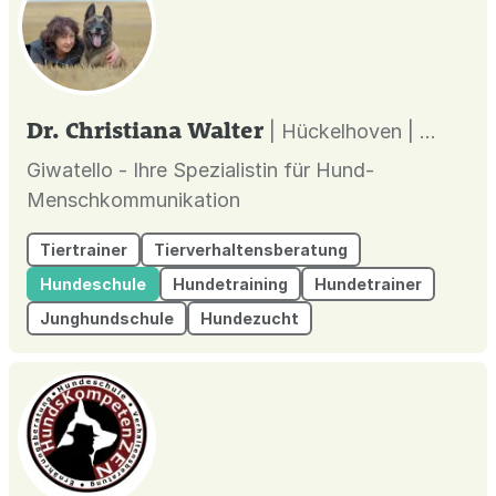
Dr. Christiana Walter
| Hückelhoven |
Giwatello - Ihre Spezialistin für Hund-
Menschkommunikation
Tiertrainer
Tierverhaltensberatung
Hundeschule
Hundetraining
Hundetrainer
Junghundschule
Hundezucht