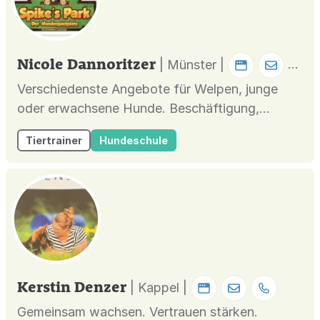
Nicole Dannoritzer
| Münster |
Verschiedenste Angebote für Welpen, junge
oder erwachsene Hunde. Beschäftigung,
Theorie- Vorträge, Anti-Giftköder, OnLein-
Tiertrainer
Hundeschule
Training (an der Leine)… langweilig wird’s nicht.
Meldet euch gern für eine Schnupperstunde
zum gegenseitigen Kennenlernen… 🐾
Kerstin Denzer
| Kappel |
Gemeinsam wachsen. Vertrauen stärken.