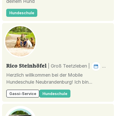
deinem Hund
Hundeschule
Rico Steinhöfel
| Groß Teetzleben |
Herzlich willkommen bei der Mobile
Hundeschule Neubrandenburg! Ich bin
spezialisiert auf effektives Hundetraining in
Gassi-Service
Hundeschule
Neubrandenburg sowie in den umliegenden
Städten Waren (Müritz), Neustrelitz und
Demmin. Ich biete maßgeschneiderte