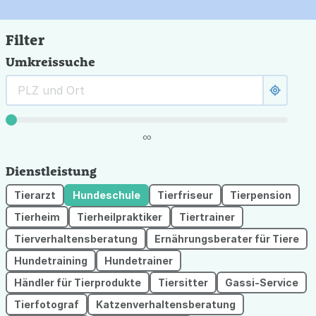
Filter
Umkreissuche
∞
Dienstleistung
Tierarzt
Hundeschule
Tierfriseur
Tierpension
Tierheim
Tierheilpraktiker
Tiertrainer
Tierverhaltensberatung
Ernährungsberater für Tiere
Hundetraining
Hundetrainer
Händler für Tierprodukte
Tiersitter
Gassi-Service
Tierfotograf
Katzenverhaltensberatung