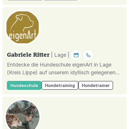
Gabriele Ritter
| Lage |
Entdecke die Hundeschule eigenArt in Lage
(Kreis Lippe) auf unserem idyllisch gelegenen
Gelände nahe Bad Salzuflen, Bielefeld,
Hundeschule
Hundetraining
Hundetrainer
Leopoldshöhe, Detmold und Lemgo. Bei uns
findest Du Begleitung vom Welpen bis zum
Senioren mit Einzelberatungen, Kursen, Hundetr