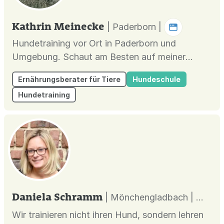
Kathrin Meinecke
| Paderborn |
Hundetraining vor Ort in Paderborn und
Umgebung. Schaut am Besten auf meiner
Website vorbei! Die Ernährungsberatung biete
Ernährungsberater für Tiere
Hundeschule
ich auch online an! Ich biete eine Online-
Hundetraining
Ernährungsberatung an. Wieso online? Um den
Aufwand für dich und mich so gering wie
möglich zu halten. Heutzutage kann man durch
Fo...
Daniela Schramm
| Mönchengladbach |
Wir trainieren nicht ihren Hund, sondern lehren