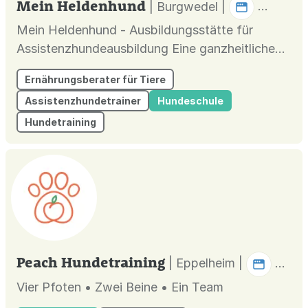
Mein Heldenhund
| Burgwedel |
Mein Heldenhund - Ausbildungsstätte für
Assistenzhundeausbildung Eine ganzheitliche
Hundeschule in Hannover und Umgebung.
Ernährungsberater für Tiere
Angeboten werden individuelles Hundetraining
Assistenzhundetrainer
Hundeschule
für Familienhunde, Verhaltenstherapie mit
Tellington TTouch, Ernährungsberatung für
Hundetraining
Hunde sowie der
Sachkundenachweis/Hundeführers...
Peach Hundetraining
| Eppelheim |
Vier Pfoten • Zwei Beine • Ein Team