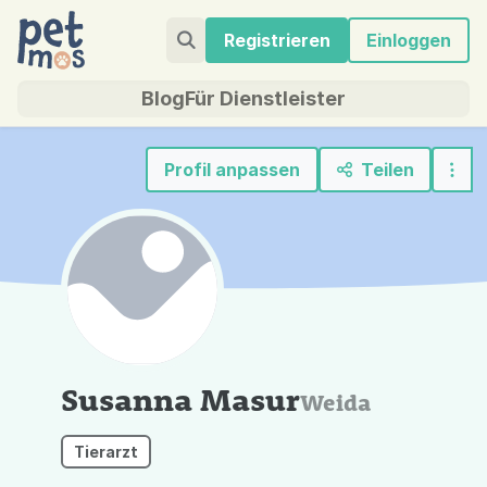
Registrieren
Einloggen
Blog
Für Dienstleister
Profil anpassen
Teilen
Susanna Masur
Weida
Tierarzt