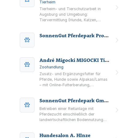
Tierheim
Tierheim- und Tierschutzarbeit in
Augsburg und Umgebung:
Tiervermittlung (Hunde, Katzen,
Kleintiere, Vögel) sowie Hilfe bei
Fund- und Vermissttieren – mit
SonnenGut Pferdepark Property GmbH
Standorten an der Holzbachstraße,
der LechArche in Friedberg und Gut
Morhard.
André Migocki MIGOCKI Tierernährung
Zoohandlung
Zusatz- und Ergänzungsfutter für
Pferde, Hunde sowie Alpakas/Lamas
– mit Online-Futterberatung,
Wissensratgeber und Direktversand
ab Standort Augsburg.
SonnenGut Pferdepark GmbH
Betreiben einer Reitanlage mit
Pferdezucht einschließlich der
landwirtschaftlichen Bodennutzung
sowie Vermietung und Verpachtung
von landwirtschaftlich genutztem
Hundesalon A. HInze
Boden.