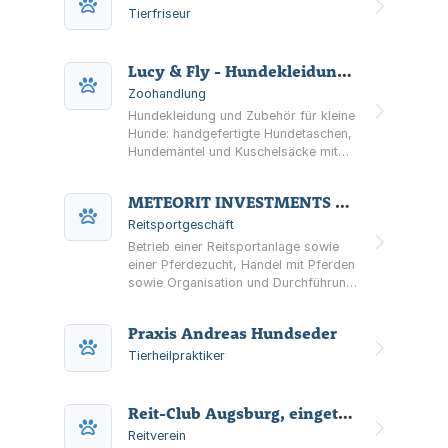
Tierfriseur
Lucy & Fly - Hundekleidung- und Zubehör
Zoohandlung
Hundekleidung und Zubehör für kleine
Hunde: handgefertigte Hundetaschen,
Hundemäntel und Kuschelsäcke mit
Größenberatung, Maßtabellen und
Pflegetipps. Standortangabe:
METEORIT INVESTMENTS GmbH
Augsburg.
Reitsportgeschäft
Betrieb einer Reitsportanlage sowie
einer Pferdezucht, Handel mit Pferden
sowie Organisation und Durchführung
von Reitsportveranstaltungen sowie
Verwaltung eigenen Vermögens.
Praxis Andreas Hundseder
Tierheilpraktiker
Reit-Club Augsburg, eingetragener Verein
Reitverein