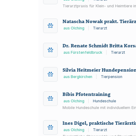
Tierarztpraxis für Klein- und Heimtiere i
Natascha Nowak prakt. Tierärz
aus Olching
|
Tierarzt
Dr. Renate Schmidt Britta Kor
aus Fürstenfeldbruck
|
Tierarzt
Silvia Heitmeier Hundepensio
aus Bergkirchen
|
Tierpension
Bibis Pfotentraining
aus Olching
|
Hundeschule
Mobile Hundeschule mit individuellem E
Ines Digel, praktische Tierärzt
aus Olching
|
Tierarzt