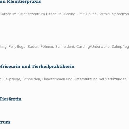
nn Kleintierpraxis
atzen im Kleintierzentrum Pitschi in Olching – mit Online-Termin, Sprechze
ng: Fellpflege (Baden, Föhnen, Schneiden), Carding/Unterwolle, Zahnpflege 
riseurin und Tierheilpraktikerin
g: Fellpflege, Schneiden, Handtrimmen und Unterstützung bei Verfilzungen
ierärztin
ntrum