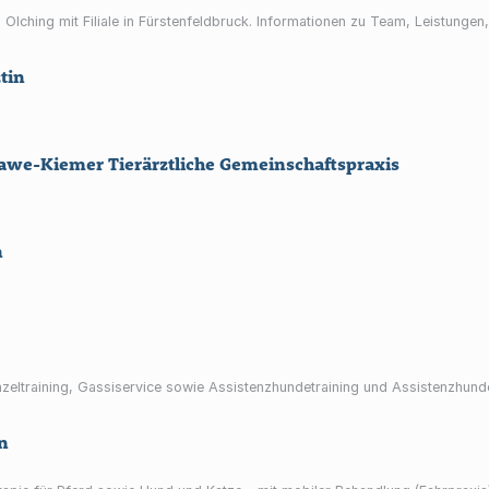
n Olching mit Filiale in Fürstenfeldbruck. Informationen zu Team, Leistunge
tin
sawe-Kiemer Tierärztliche Gemeinschaftspraxis
n
inzeltraining, Gassiservice sowie Assistenzhundetraining und Assistenzhu
in