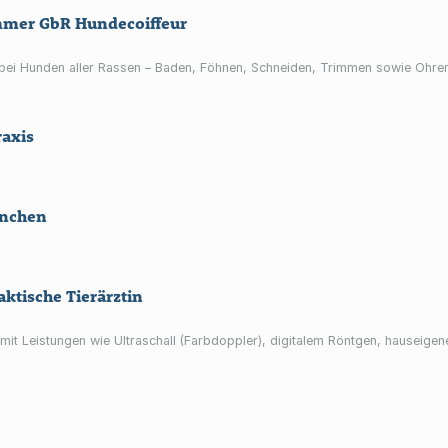
mer GbR Hundecoiffeur
 bei Hunden aller Rassen – Baden, Föhnen, Schneiden, Trimmen sowie Ohren
raxis
ünchen
aktische Tierärztin
m mit Leistungen wie Ultraschall (Farbdoppler), digitalem Röntgen, hauseige