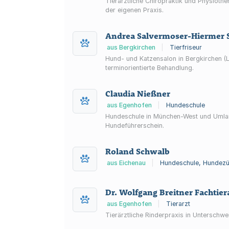
Tierärztliche Chiropraktik und Physioth
der eigenen Praxis.
Andrea Salvermoser-Hiermer S
aus Bergkirchen
|
Tierfriseur
Hund- und Katzensalon in Bergkirchen (
terminorientierte Behandlung.
Claudia Nießner
aus Egenhofen
|
Hundeschule
Hundeschule in München-West und Umlan
Hundeführerschein.
Roland Schwalb
aus Eichenau
|
Hundeschule, Hundezü
Dr. Wolfgang Breitner Fachtiera
aus Egenhofen
|
Tierarzt
Tierärztliche Rinderpraxis in Unterschw