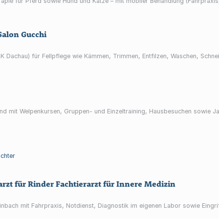
erapie für Pferd sowie Hund und Katze – mit mobiler Behandlung (Fahrpraxis
alon Gucchi
LK Dachau) für Fellpflege wie Kämmen, Trimmen, Entfilzen, Waschen, Schn
d mit Welpenkursen, Gruppen- und Einzeltraining, Hausbesuchen sowie Ja
chter
rzt für Rinder Fachtierarzt für Innere Medizin
einbach mit Fahrpraxis, Notdienst, Diagnostik im eigenen Labor sowie Eingr