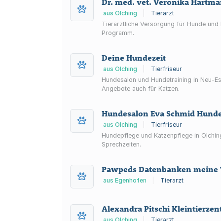
Dr. med. vet. Veronika Hartma
aus Olching
|
Tierarzt
Tierärztliche Versorgung für Hunde und K
Programm.
Deine Hundezeit
aus Olching
|
Tierfriseur
Hundesalon und Hundetraining in Neu-Esti
Angebote auch für Katzen.
Hundesalon Eva Schmid Hundef
aus Olching
|
Tierfriseur
Hundepflege und Katzenpflege in Olchin
Sprechzeiten.
Pawpeds Datenbanken meine T
aus Egenhofen
|
Tierarzt
Alexandra Pitschi Kleintierze
aus Olching
|
Tierarzt