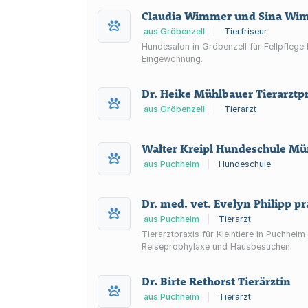
Claudia Wimmer und Sina Wim
aus Gröbenzell
|
Tierfriseur
Hundesalon in Gröbenzell für Fellpflege
Eingewöhnung.
Dr. Heike Mühlbauer Tierarztp
aus Gröbenzell
|
Tierarzt
Walter Kreipl Hundeschule M
aus Puchheim
|
Hundeschule
Dr. med. vet. Evelyn Philipp pr
aus Puchheim
|
Tierarzt
Tierarztpraxis für Kleintiere in Puchhei
Reiseprophylaxe und Hausbesuchen.
Dr. Birte Rethorst Tierärztin
aus Puchheim
|
Tierarzt