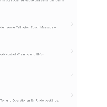
) im Stall oder zu Hause und Behandlungen in
eiden sowie Tellington Touch Massage –
gd-Kontroll-Training und BHV-
iffen und Operationen für Rinderbestände.