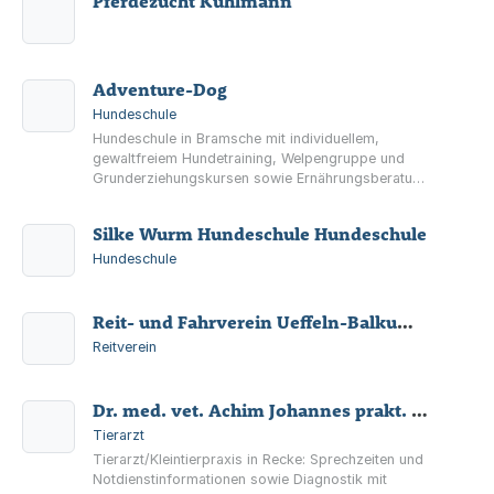
Pferdezucht Kuhlmann
Adventure-Dog
Hundeschule
Hundeschule in Bramsche mit individuellem,
gewaltfreiem Hundetraining, Welpengruppe und
Grunderziehungskursen sowie Ernährungsberatung
für Hunde – vor Ort, als Hausbesuch oder online.
Silke Wurm Hundeschule Hundeschule
Hundeschule
Reit- und Fahrverein Ueffeln-Balkum e.V.
Reitverein
Dr. med. vet. Achim Johannes prakt. Tierarzt
Tierarzt
Tierarzt/Kleintierpraxis in Recke: Sprechzeiten und
Notdienstinformationen sowie Diagnostik mit