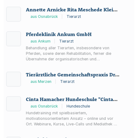
Annette Arnicke Rita Meschede Kleintierpraxis
aus Osnabrück
|
Tierarzt
Pferdeklinik Ankum GmbH
aus Ankum
|
Tierarzt
Behandlung aller Tierarten, insbesondere von
Pferden, sowie deren Rehabilitation, ferner die
Übernahme der organisatorischen und
verwaltungstechnischen Angelegenheiten sowie die
Errichtung von veterinärmedizinischen
Tierärztliche Gemeinschaftspraxis Dr. med. vet. Gisela Heuer & Alejandro Heuer
Einrichtungen.
aus Merzen
|
Tierarzt
Cinta Hamacher Hundeschule "CintaDogs"
aus Osnabrück
|
Hundeschule
Hundetraining mit spielbasiertem,
motivationsorientiertem Ansatz – online und vor
Ort. Webinare, Kurse, Live-Calls und Mediathek mit
Aufzeichnungen sowie kostenloses Erstgespräch.