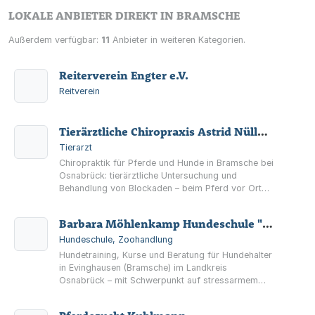
LOKALE ANBIETER DIREKT IN BRAMSCHE
Außerdem verfügbar:
11
Anbieter in weiteren Kategorien.
Reiterverein Engter e.V.
Reitverein
Tierärztliche Chiropraxis Astrid Nüllmann
Tierarzt
Chiropraktik für Pferde und Hunde in Bramsche bei
Osnabrück: tierärztliche Untersuchung und
Behandlung von Blockaden – beim Pferd vor Ort
im Stall, beim Hund im Praxisraum in Engter.
Barbara Möhlenkamp Hundeschule "Hundeschule Kalkriese"
Hundeschule, Zoohandlung
Hundetraining, Kurse und Beratung für Hundehalter
in Evinghausen (Bramsche) im Landkreis
Osnabrück – mit Schwerpunkt auf stressarmem
Training und positiver Verstärkung.