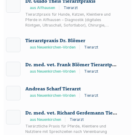
Dr. Guido Theis Tierarztpraxis
aus Alfhausen
|
Tierarzt
Tierarztpraxis für Hunde, Katzen, Kleintiere und
Pferde in Alfhausen – Diagnostik (digitales
Röntgen, Ultraschall, Sofortlabor), Chirurgie,
Hausbesuche sowie Notfallhilfe außerhalb der
Sprechzeiten.
Tierarztpraxis Dr. Blömer
aus Neuenkirchen-Vörden
|
Tierarzt
Dr. med. vet. Frank Blömer Tierarztpraxis
aus Neuenkirchen-Vörden
|
Tierarzt
Andreas Scharf Tierarzt
aus Neuenkirchen-Vörden
|
Tierarzt
Dr. med. vet. Richard Gerdemann Tierärztliche Praxis
aus Neuenkirchen
|
Tierarzt
Tierärztliche Praxis für Pferde, Kleintiere und
Nutztiere mit Sprechzeiten nach Vereinbarung