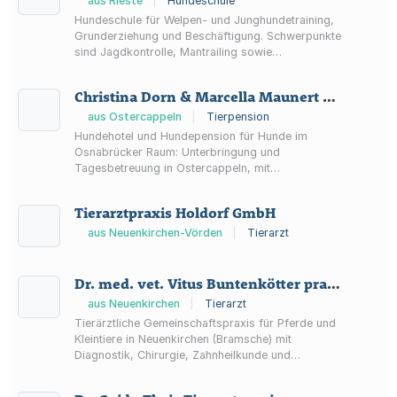
aus Rieste
|
Hundeschule
Hundeschule für Welpen- und Junghundetraining,
Grunderziehung und Beschäftigung. Schwerpunkte
sind Jagdkontrolle, Mantrailing sowie
Unterstützung bei Angst- und
Aggressionsstörungen – gewaltfrei und ohne
Christina Dorn & Marcella Maunert Hundepension "Hundehotel Venner Aussicht"
Zwangmittel.
aus Ostercappeln
|
Tierpension
Hundehotel und Hundepension für Hunde im
Osnabrücker Raum: Unterbringung und
Tagesbetreuung in Ostercappeln, mit
Zusatzleistungen wie Fellpflege, Transportservice,
Tierarztbesuchen und Medikamentengabe.
Tierarztpraxis Holdorf GmbH
aus Neuenkirchen-Vörden
|
Tierarzt
Dr. med. vet. Vitus Buntenkötter prakt. Tierarzt
aus Neuenkirchen
|
Tierarzt
Tierärztliche Gemeinschaftspraxis für Pferde und
Kleintiere in Neuenkirchen (Bramsche) mit
Diagnostik, Chirurgie, Zahnheilkunde und
Notdienst.