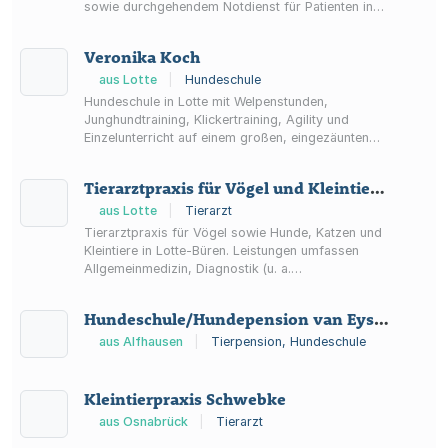
sowie durchgehendem Notdienst für Patienten in
Neuenkirchen.
Veronika Koch
aus Lotte
|
Hundeschule
Hundeschule in Lotte mit Welpenstunden,
Junghundtraining, Klickertraining, Agility und
Einzelunterricht auf einem großen, eingezäunten
Trainingsgelände nahe den Sloopsteinen.
Tierarztpraxis für Vögel und Kleintiere Schnebel/Zinke
aus Lotte
|
Tierarzt
Tierarztpraxis für Vögel sowie Hunde, Katzen und
Kleintiere in Lotte-Büren. Leistungen umfassen
Allgemeinmedizin, Diagnostik (u. a.
Röntgen/Ultraschall), Chirurgie, Tierzahnheilkunde
und Notfallsprechstunde am Samstag.
Hundeschule/Hundepension van Eysden
aus Alfhausen
|
Tierpension, Hundeschule
Kleintierpraxis Schwebke
aus Osnabrück
|
Tierarzt