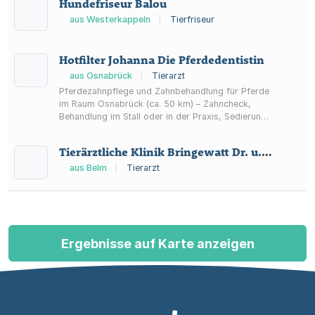
Hundefriseur Balou
aus Westerkappeln
|
Tierfriseur
Hotfilter Johanna Die Pferdedentistin
aus Osnabrück
|
Tierarzt
Pferdezahnpflege und Zahnbehandlung für Pferde
im Raum Osnabrück (ca. 50 km) – Zahncheck,
Behandlung im Stall oder in der Praxis, Sedierung
in der Regel durch Tierarzt.
Tierärztliche Klinik Bringewatt Dr. u. Gellermann Dr. Fachtierarzt für Pferde
aus Belm
|
Tierarzt
Ergebnisse auf Karte anzeigen