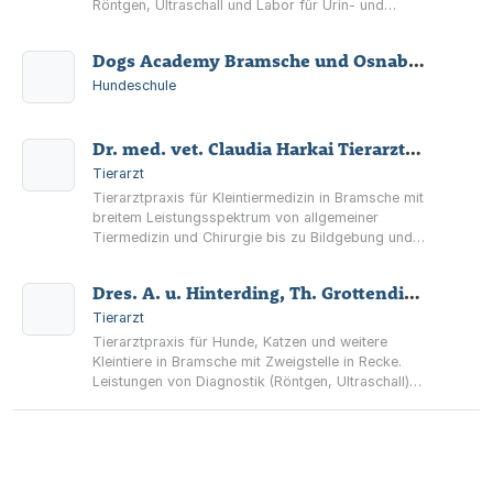
Röntgen, Ultraschall und Labor für Urin- und
Kotuntersuchungen.
Dogs Academy Bramsche und Osnabrück
Hundeschule
Dr. med. vet. Claudia Harkai Tierarztpraxis
Tierarzt
Tierarztpraxis für Kleintiermedizin in Bramsche mit
breitem Leistungsspektrum von allgemeiner
Tiermedizin und Chirurgie bis zu Bildgebung und
Labordiagnostik.
Dres. A. u. Hinterding, Th. Grottendieck Tierärztliche Gemeinschaftspraxis
Tierarzt
Tierarztpraxis für Hunde, Katzen und weitere
Kleintiere in Bramsche mit Zweigstelle in Recke.
Leistungen von Diagnostik (Röntgen, Ultraschall)
bis Chirurgie, Zahn- und Hautbehandlungen sowie
Informationen zu OP-Terminen und Notdienst.