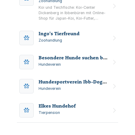
Zoohandlung
Koi und Teichfische: Koi-Center
Dickenberg in Ibbenbüren mit Online-
Shop für Japan-Koi, Koi-Futter,
Teichzubehör und Bücher sowie
Informationen zu Teichbau und
Ingo's Tierfreund
Teichpflege.
Zoohandlung
Besondere Hunde suchen besondere Menschen e.V.
Hundeverein
Hundesportverein Ibb-Dogs Ibbenbüren-Schierloh Mitglied im Deutschen Verband der Gebrauchshundsportvereine e.V. (DVG)
Hundeverein
Elkes Hundehof
Tierpension