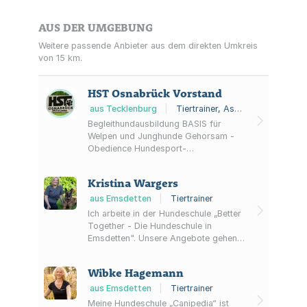
AUS DER UMGEBUNG
Weitere passende Anbieter aus dem direkten Umkreis
von 15 km.
HST Osnabrück Vorstand
aus Tecklenburg
|
Tiertrainer, Assistenzhundetrainer, Hundeschule
Begleithundausbildung BASIS für
Welpen und Junghunde Gehorsam -
Obedience Hundesport-
Hundebeschäftigung
Kristina Wargers
aus Emsdetten
|
Tiertrainer
Ich arbeite in der Hundeschule „Better
Together - Die Hundeschule in
Emsdetten". Unsere Angebote gehen
von Grundgehorsam über Auslastung
und mehr. Schaut gerne auf unserer
Wibke Hagemann
Homepage vorbei, gerne könnt ihr
uns auch direkt kontaktieren. Wir
aus Emsdetten
|
Tiertrainer
freuen uns auf euch!
Meine Hundeschule „Canipedia“ ist