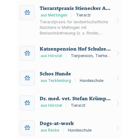
für Tierhalter und überweisende
Tierarztpraxis Stienecker André Stienecker
Tierärzte.
aus Mettingen
|
Tierarzt
Tierarztpraxis für landwirtschaftliche
Nutztiere in Mettingen mit
Bestandsbetreuung (u. a. Rinder,
Schweine) und 24h-
Bereitschaftsdienst an 365 Tagen im
Katzenpension Hof Schulze-Oechtering Tierheim
Jahr.
aus Hörstel
|
Tierpension, Tierheim
Schos Hunde
aus Tecklenburg
|
Hundeschule
Dr. med. vet. Stefan Krümpel Pferdepraxis an der Surenburg
aus Hörstel
|
Tierarzt
Dogs-at-work
aus Recke
|
Hundeschule