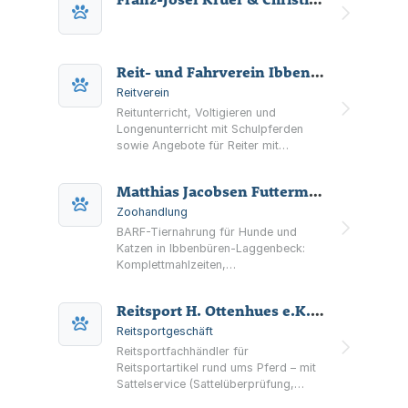
Reit- und Fahrverein Ibbenbüren e.V
Reitverein
Reitunterricht, Voltigieren und
Longenunterricht mit Schulpferden
sowie Angebote für Reiter mit
privaten Pferden – Reit- und
Fahrverein in Ibbenbüren.
Matthias Jacobsen Futtermittel
Zoohandlung
BARF-Tiernahrung für Hunde und
Katzen in Ibbenbüren-Laggenbeck:
Komplettmahlzeiten,
Einzelkomponenten sowie Kau- und
Trainingsartikel. Mit Beratung vor Ort
Reitsport H. Ottenhues e.K., Inh. Wolfgang Wagner
und kostenloser Futterprobe.
Reitsportgeschäft
Reitsportfachhändler für
Reitsportartikel rund ums Pferd – mit
Sattelservice (Sattelüberprüfung,
Anpassung, Reparatur) sowie Filialen