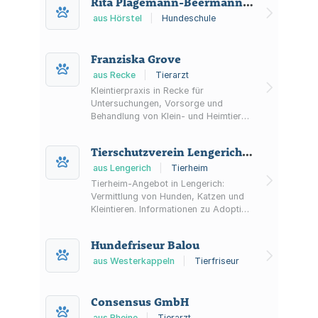
Rita Plagemann-Beermann Hundeschule
aus Hörstel
|
Hundeschule
Franziska Grove
aus Recke
|
Tierarzt
Kleintierpraxis in Recke für
Untersuchungen, Vorsorge und
Behandlung von Klein- und Heimtieren
– mit moderner Diagnostik, Chirurgie,
Zahnheilkunde sowie Online-
Tierschutzverein Lengerich/Westerkappeln e.V.
Terminvereinbarung.
aus Lengerich
|
Tierheim
Tierheim-Angebot in Lengerich:
Vermittlung von Hunden, Katzen und
Kleintieren. Informationen zu Adoption
per Termin, Pflegestellen,
Patenschaften, Spenden, Ehrenamt
Hundefriseur Balou
sowie Tiernotruf- und
Serviceleistungen.
aus Westerkappeln
|
Tierfriseur
Consensus GmbH
aus Rheine
|
Tierarzt