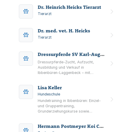
in Ibbenbüren, Löhne und Bissendorf-
Dr. Heinrich Heicks Tierarzt
Wissingen.
Tierarzt
Dr. med. vet. H. Heicks
Tierarzt
Dressurpferde SV Karl-August Schulte-Varendorff
Dressurpferde-Zucht, Aufzucht,
Ausbildung und Verkauf in
Ibbenbüren-Laggenbeck – mit
Verkaufspferde-Angeboten,
Korrekturberitt, Körungsvorbereitung
Lisa Keller
und Dressurunterricht.
Hundeschule
Hundetraining in Ibbenbüren: Einzel-
und Gruppentraining,
Grunderziehungskurse sowie
Themenkurse zu Leinenführung,
Rückruf und Begegnungen.
Hermann Postmeyer Koi Center Dickenberg