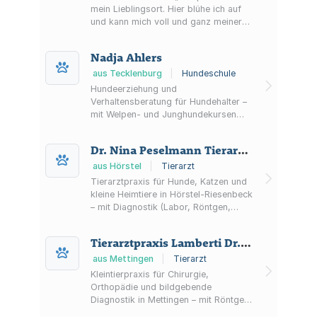
mein Lieblingsort. Hier blühe ich auf
und kann mich voll und ganz meiner
Lieblingsbeschäftigung widmen: dem
Training von Tieren. Für Welpen und
Nadja Ahlers
Junghunde biete ich zusammen mit
meinem tollen Team Training und
aus Tecklenburg
|
Hundeschule
Beratung an. Wir helfen dir bei der
Hundeerziehung und
Kaufentscheidung, treffen uns in den
Verhaltensberatung für Hundehalter –
Welpengruppen und Trainieren
mit Welpen- und Junghundekursen
gemeinsam unsere Junghunde. In
sowie Beschäftigung wie Mantrailing,
unseren Canipedia C...
Apportieren, Agility und Rally
Dr. Nina Peselmann Tierarztpraxis
Obedience in Ibbenbüren-
Laggenbeck.
aus Hörstel
|
Tierarzt
Tierarztpraxis für Hunde, Katzen und
kleine Heimtiere in Hörstel-Riesenbeck
– mit Diagnostik (Labor, Röntgen,
Ultraschall), Chirurgie,
Zahnbehandlungen, Notfallversorgung
Tierarztpraxis Lamberti Dr. Nicole u. Marc Lamberti Kleintierpraxis für Chirurgie Tierarzt
sowie Hausbesuchen nach Termin.
aus Mettingen
|
Tierarzt
Kleintierpraxis für Chirurgie,
Orthopädie und bildgebende
Diagnostik in Mettingen – mit Röntgen,
CT und Ultraschall sowie Angeboten