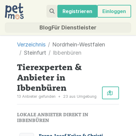
Registrieren
Einloggen
Blog
Für Dienstleister
Verzeichnis
Nordrhein-Westfalen
Steinfurt
Ibbenbüren
Tierexperten &
Anbieter in
Ibbenbüren
13 Anbieter gefunden
+
23 aus Umgebung
LOKALE ANBIETER DIREKT IN
IBBENBÜREN
Franz-Josef Krüer & Christiane Krüer-Teckemeyer