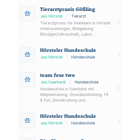
Tierarztpraxis Gößling
aus Hörstel
|
Tierarzt
Tierarztpraxis für Kleintiere in Hörstel:
Untersuchungen, Bildgebung
(Röntgen/Ultraschall), Labor,
Chirurgie, Impfungen sowie EU-
Heimtierausweise und
Hörsteler Hundeschule
Tierkennzeichnung.
aus Hörstel
|
Hundeschule
team four two
aus Saerbeck
|
Hundeschule
Hundeschule in Saerbeck mit
Welpentraining, Grundausbildung, Fit
& Fun, Einzeltraining und
Telefonberatung. Ergänzend werden
Hundetagesstätte und Ferienpension
Hörsteler Hundeschule
angeboten.
aus Hörstel
|
Hundeschule