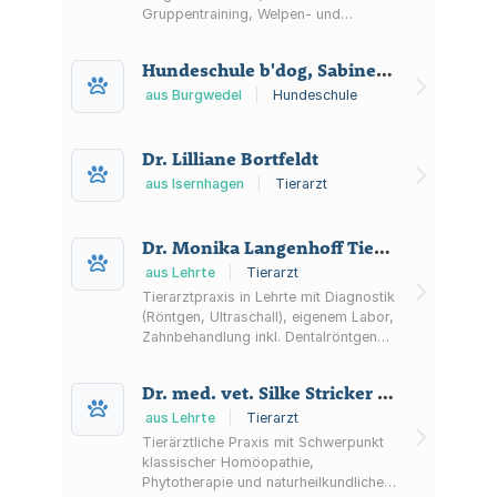
Gruppentraining, Welpen- und
Junghundeangeboten,
Verhaltensanalyse, Hausbesuchen
Hundeschule b'dog, Sabine Bergmann
sowie Mantrailing, Fährtenarbeit und
Treibball.
aus Burgwedel
|
Hundeschule
Dr. Lilliane Bortfeldt
aus Isernhagen
|
Tierarzt
Dr. Monika Langenhoff Tierarztpraxis
aus Lehrte
|
Tierarzt
Tierarztpraxis in Lehrte mit Diagnostik
(Röntgen, Ultraschall), eigenem Labor,
Zahnbehandlung inkl. Dentalröntgen
sowie Mikrochip & EU-
Heimtierausweis. Termine nach
Dr. med. vet. Silke Stricker Tierärztin
Vereinbarung.
aus Lehrte
|
Tierarzt
Tierärztliche Praxis mit Schwerpunkt
klassischer Homöopathie,
Phytotherapie und naturheilkundlicher