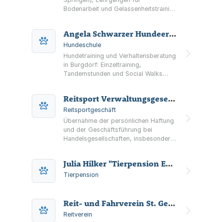
Bodenarbeit und Gelassenheitstraining
sowie Reithalle, Longierzirkel und
Ausreitgelände in Burgdorf-Otze.
Angela Schwarzer Hundeerziehung und Verhaltensberatung
Hundeschule
Hundetraining und Verhaltensberatung
in Burgdorf: Einzeltraining,
Tandemstunden und Social Walks
sowie Hausbesuche, Unterstützung
bei Hund-Katze-Zusammenführung
Reitsport Verwaltungsgesellschaft mbH
und Gassi-Service im Raum Burgdorf.
Reitsportgeschäft
Übernahme der persönlichen Haftung
und der Geschäftsführung bei
Handelsgesellschaften, insbesondere
die Beteiligung als persönlich
haftende geschäftsführende
Julia Hilker "Tierpension Ehlershausen"
Gesellschafterin an der Steigbügel
Reitsport GmbH & Co. KG
Tierpension
Reit- und Fahrverein St. Georg Burgdorf e.V.
Reitverein