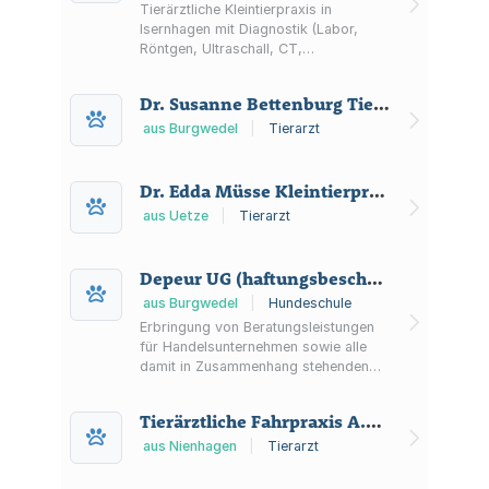
Tierärztliche Kleintierpraxis in
Isernhagen mit Diagnostik (Labor,
Röntgen, Ultraschall, CT,
Endoskopie), Chirurgie,
Zahnheilkunde/Kieferchirurgie,
Dr. Susanne Bettenburg Tierärztin
stationärer Behandlung und Notdienst
(8–18 Uhr).
aus Burgwedel
|
Tierarzt
Dr. Edda Müsse Kleintierpraxis
aus Uetze
|
Tierarzt
Depeur UG (haftungsbeschränkt)
aus Burgwedel
|
Hundeschule
Erbringung von Beratungsleistungen
für Handelsunternehmen sowie alle
damit in Zusammenhang stehenden
Tätigkeiten.
Tierärztliche Fahrpraxis A.P.I.
aus Nienhagen
|
Tierarzt