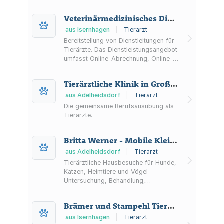
Begleitung inklusive Hausbesuchen
und telefonischer Beratung.
Veterinärmedizinisches Dienstleistungszentrum (VetZ) GmbH Online-Dienstleistungen für Tierärzte
aus Isernhagen
|
Tierarzt
Bereitstellung von Dienstleitungen für
Tierärzte. Das Dienstleistungsangebot
umfasst Online-Abrechnung, Online-
Statistik und Online-
Medikamentenbestellwesen.
Tierärztliche Klinik in Großmoor Dr. Gaus, Dr. Zailskas, Stumpf Partnerschaft mbB, Tierärzte
Außerdem entwickelt die Gesellschaft
ein Praxismanagement- und
aus Adelheidsdorf
|
Tierarzt
Dienstleistungssystem und vertreibt
Die gemeinsame Berufsausübung als
die dazu nötige Hard- und Software.
Tierärzte.
Die Gesellschaft darf ferner alle
sonstigen Geschäfte im Bereich der
Britta Werner - Mobile Kleintierpraxis Adelheidsdorf
Entwicklung, des Handels und des
Ve...
aus Adelheidsdorf
|
Tierarzt
Tierärztliche Hausbesuche für Hunde,
Katzen, Heimtiere und Vögel –
Untersuchung, Behandlung,
Prophylaxe, Diagnostik, Nachsorge
sowie Beratung beim Tierhalter zu
Brämer und Stampehl Tierärztliche Praxis für Kleintiere
Hause.
aus Isernhagen
|
Tierarzt