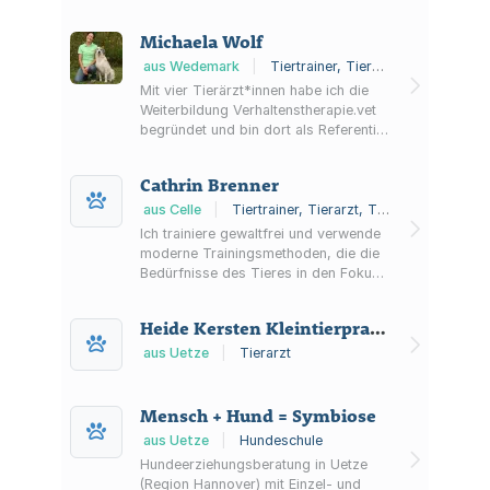
Hannover und Umgebung. Angeboten
werden individuelles Hundetraining für
Michaela Wolf
Familienhunde, Verhaltenstherapie mit
Tellington TTouch,
aus Wedemark
|
Tiertrainer, Tierschützer
Ernährungsberatung für Hunde sowie
Mit vier Tierärzt*innen habe ich die
der
Weiterbildung Verhaltenstherapie.vet
Sachkundenachweis/Hundeführerschein.
begründet und bin dort als Referentin
Linnea Taeschner, die Gründerin von
aktiv. Auf der Seite gibt es
„Mein Heldenhund“ hat sich zudem
Fortbildungen für an der
Cathrin Brenner
auf die Ausbildung von A...
Verhaltenstherapie interessierte
Tierärzt*innen, aber auch für
aus Celle
|
Tiertrainer, Tierarzt, Tierverhaltensberatung
Hundetrainer*innen und
Ich trainiere gewaltfrei und verwende
Verhaltensberater*innen. Seit 2016
moderne Trainingsmethoden, die die
biete ich eine Ausbildung zur
Bedürfnisse des Tieres in den Fokus
Hundetrainer*in &
nehmen. Jedes Verhalten hat eine
Hundeverhaltensberater*in an.
Ursache, die auf zugrunde liegenden
Heide Kersten Kleintierpraxis
Mittlerweile zusammen mit Soph...
Emotionen beruht. Indem wir diese
Emotionen im Training
aus Uetze
|
Tierarzt
berücksichtigen und in unsere
Lösungsansätze einbeziehen, legen
wir den Grundstein für eine
Mensch + Hund = Symbiose
vertrauensvolle Zusammenarbeit.
aus Uetze
|
Hundeschule
Meine Schwerpunkte liegen im
Hundeerziehungsberatung in Uetze
Dummytrain...
(Region Hannover) mit Einzel- und