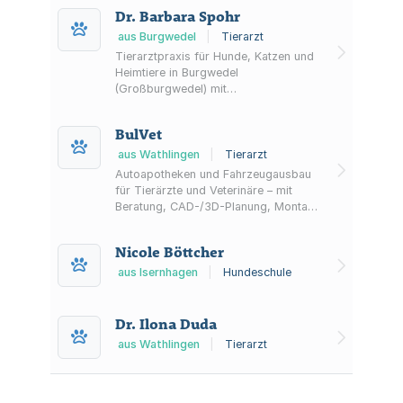
Dr. Barbara Spohr
aus Burgwedel
|
Tierarzt
Tierarztpraxis für Hunde, Katzen und
Heimtiere in Burgwedel
(Großburgwedel) mit
Allgemeinmedizin, Vorsorge,
Diagnostik, Zahnbehandlungen,
BulVet
Chirurgie und Labor.
aus Wathlingen
|
Tierarzt
Autoapotheken und Fahrzeugausbau
für Tierärzte und Veterinäre – mit
Beratung, CAD-/3D-Planung, Montage
und Ladungssicherheitsprüfung in
Wathlingen bei Celle.
Nicole Böttcher
aus Isernhagen
|
Hundeschule
Dr. Ilona Duda
aus Wathlingen
|
Tierarzt