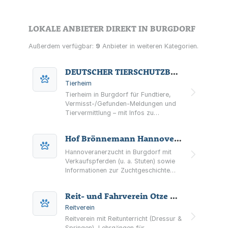
LOKALE ANBIETER DIREKT IN BURGDORF
Außerdem verfügbar:
9
Anbieter in weiteren Kategorien.
DEUTSCHER TIERSCHUTZBUND Ortsverein Hannover e.V.
Tierheim
Tierheim in Burgdorf für Fundtiere,
Vermisst-/Gefunden-Meldungen und
Tiervermittlung – mit Infos zu
Spenden und Tierpatenschaften in der
Region.
Hof Brönnemann Hannoveranerzucht
Hannoveranerzucht in Burgdorf mit
Verkaufspferden (u. a. Stuten) sowie
Informationen zur Zuchtgeschichte
und zu Stutenstämmen.
Reit- und Fahrverein Otze e.V.
Reitverein
Reitverein mit Reitunterricht (Dressur &
Springen), Lehrgängen für