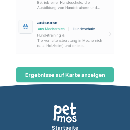
Betrieb einer Hundeschule, die
Ausbildung von Hundetrainern und
alle damit verbundenen Geschäfte und
Tätigkeiten.
anisense
aus Mechernich
|
Hundeschule
Hundetraining &
Tierverhaltensberatung in Mechernich
(u. a. Holzheim) und online:
Einzeltraining, Kurse in Kleingruppen
sowie ein Online-Club mit Webinaren
und Kursen.
Ergebnisse auf Karte anzeigen
Startseite