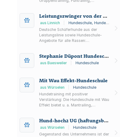
Gruppentraining, Funtrailing,
Lernspaziergänge, Fitness/Balance
sowie Physio Walks.
Leistungszwinger von der Kölner Bucht
aus Linnich
|
Hundeschule, Hundezüchter
Deutsche Schäferhunde aus der
Leistungslinie sowie Hundeschule-
Angebote für alle Rassen:
Welpenkurs, Clickertraining,
Fährtenkurs, Erziehungskurse,
Stephanie Düpont Hundeschule
Wesensbeurteilung und
Begleithundprüfung.
aus Baesweiler
|
Hundeschule
Mit Wau Effekt-Hundeschule
aus Würselen
|
Hundeschule
Hundetraining mit positiver
Verstärkung: Die Hundeschule mit Wau
Effekt bietet u. a. Mantrailing,
Alltagstraining, Trickdog und
Einzelstunden (auch als Hausbesuch
Hund-hoch2 UG (haftungsbeschränkt)
oder begleitende Gassirunde).
aus Würselen
|
Hundeschule
Gegenstand des Unternehmens ist der