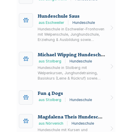
Hundeschule Saus
aus Eschweiler
|
Hundeschule
Hundeschule in Eschweiler-Fronhoven
mit Welpenschule, Junghundschule,
Erziehung & Ausbildung sowie
Einzeltraining/Hausbesuch. Zusätzlich:
Agility, Tricks, Therapiehundeführer-
Michael Wipping Hundeschule
und Assistenzhunde-Training.
aus Stolberg
|
Hundeschule
Hundeschule in Stolberg mit
Welpenkursen, Junghundetraining,
Basiskurs (Leine & Rückruf) sowie
betreuten Spielstunden und
individuellem Training auch als
Fun 4 Dogs
Hausbesuch.
aus Stolberg
|
Hundeschule
Magdalena Theis Hundeschule
aus Nörvenich
|
Hundeschule
Hundeschule mit Kursen und