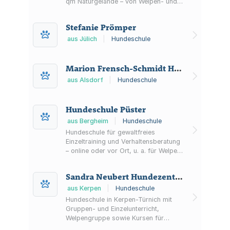
qm Naturgelände – von Welpen- und
Junghundetraining bis Teamtraining,
Hundesport sowie Einzeltraining und
Stefanie Prömper
Workshops.
aus Jülich
|
Hundeschule
Marion Frensch-Schmidt Hundeschule
aus Alsdorf
|
Hundeschule
Hundeschule Püster
aus Bergheim
|
Hundeschule
Hundeschule für gewaltfreies
Einzeltraining und Verhaltensberatung
– online oder vor Ort, u. a. für Welpen,
Tierschutzhunde sowie Themen wie
Angst, Aggression und
Sandra Neubert Hundezentrum Kerpen
Trennungsstress.
aus Kerpen
|
Hundeschule
Hundeschule in Kerpen-Türnich mit
Gruppen- und Einzelunterricht,
Welpengruppe sowie Kursen für
Junghunde und Erziehung. Zusätzlich