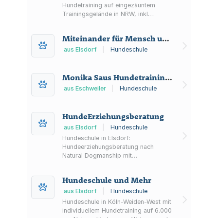
Hundetraining auf eingezäuntem
Trainingsgelände in NRW, inkl.
Angeboten wie Einzel- und
Gruppenstunden sowie
Miteinander für Mensch und Hund Hundeschule Hof-Holstein
Sachkundenachweis.
aus Elsdorf
|
Hundeschule
Monika Saus Hundetraining Euregio Hundezentrum
aus Eschweiler
|
Hundeschule
HundeErziehungsberatung
aus Elsdorf
|
Hundeschule
Hundeschule in Elsdorf:
Hundeerziehungsberatung nach
Natural Dogmanship mit
Einzelunterricht, Gruppenangeboten
und Workshops – von Welpen- und
Hundeschule und Mehr
Junghundeerziehung bis zur Beratung
für ältere Hunde und zur Adoption.
aus Elsdorf
|
Hundeschule
Hundeschule in Köln-Weiden-West mit
individuellem Hundetraining auf 6.000