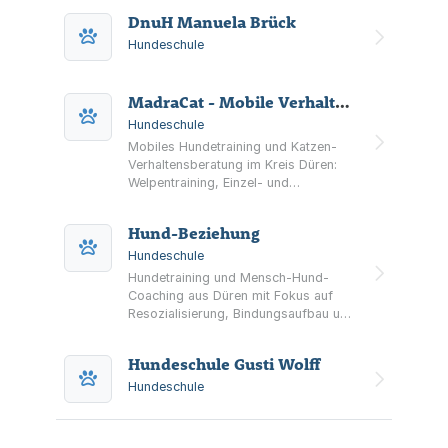
DnuH Manuela Brück
Hundeschule
MadraCat - Mobile Verhaltensberatung
Hundeschule
Mobiles Hundetraining und Katzen-
Verhaltensberatung im Kreis Düren:
Welpentraining, Einzel- und
Gruppentraining sowie
Katzenbetreuung in vertrauter
Hund-Beziehung
Umgebung.
Hundeschule
Hundetraining und Mensch-Hund-
Coaching aus Düren mit Fokus auf
Resozialisierung, Bindungsaufbau und
Coaching zu Hause. Ergänzend
werden Seminare, Vorträge und
Hundeschule Gusti Wolff
Workshops angeboten – auch
bundesweit.
Hundeschule