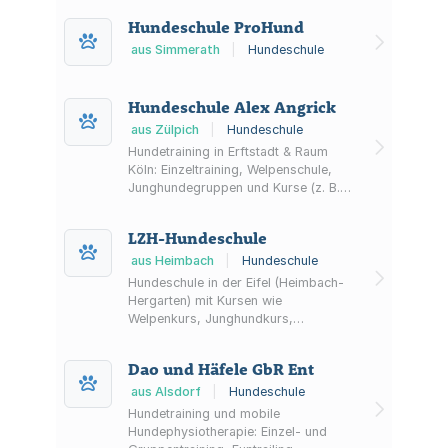
Vorbereitung auf Sachkunde,
Hundeschule ProHund
Hundeführerschein und Wesenstest.
aus Simmerath
|
Hundeschule
Hundeschule Alex Angrick
aus Zülpich
|
Hundeschule
Hundetraining in Erftstadt & Raum
Köln: Einzeltraining, Welpenschule,
Junghundegruppen und Kurse (z. B.
Leinenführigkeit, Treibball). Mobile
Hundetrainerin, auch in Euskirchen,
LZH-Hundeschule
Weilerswist und Zülpich.
aus Heimbach
|
Hundeschule
Hundeschule in der Eifel (Heimbach-
Hergarten) mit Kursen wie
Welpenkurs, Junghundkurs,
Familienhund-Ausbildung und
Longierkurs. Fokus auf Mensch-
Dao und Häfele GbR Ent
Hund-Bindung und Leinenführung.
aus Alsdorf
|
Hundeschule
Hundetraining und mobile
Hundephysiotherapie: Einzel- und