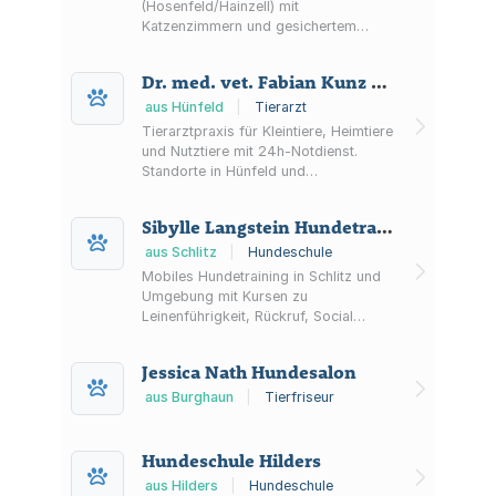
(Hosenfeld/Hainzell) mit
Katzenzimmern und gesichertem
Katzengarten für die Betreuung von
Urlaubsgästen.
Dr. med. vet. Fabian Kunz Tierarztpraxis
aus Hünfeld
|
Tierarzt
Tierarztpraxis für Kleintiere, Heimtiere
und Nutztiere mit 24h-Notdienst.
Standorte in Hünfeld und
Eiterfeld/Arzell, Hausbesuche nach
Absprache sowie telefonische
Sibylle Langstein Hundetrainerin
Terminvereinbarung.
aus Schlitz
|
Hundeschule
Mobiles Hundetraining in Schlitz und
Umgebung mit Kursen zu
Leinenführigkeit, Rückruf, Social
Walks sowie Welpen- und Junghunde-
Angeboten.
Jessica Nath Hundesalon
aus Burghaun
|
Tierfriseur
Hundeschule Hilders
aus Hilders
|
Hundeschule