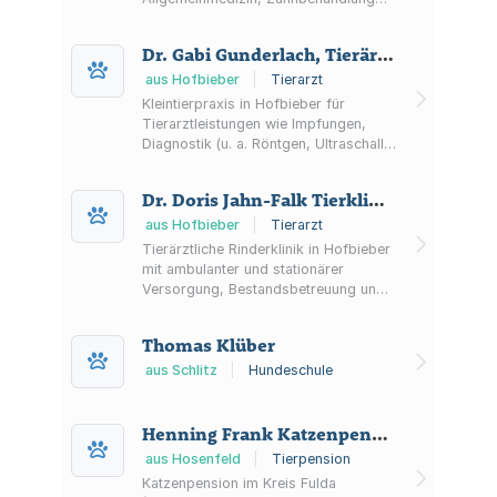
inkl. FORL, Diagnostik sowie
Physiotherapie mit
Dr. Gabi Gunderlach, Tierärztin
Unterwasserlaufband.
aus Hofbieber
|
Tierarzt
Kleintierpraxis in Hofbieber für
Tierarztleistungen wie Impfungen,
Diagnostik (u. a. Röntgen, Ultraschall,
Labor), Operationen, stationäre
Versorgung, Hausbesuche nach
Dr. Doris Jahn-Falk Tierklinik für Rinder
Termin und telefonischen Notdienst.
aus Hofbieber
|
Tierarzt
Tierärztliche Rinderklinik in Hofbieber
mit ambulanter und stationärer
Versorgung, Bestandsbetreuung und
Diagnostik (u. a. Mastitisdiagnostik,
Labor, Fruchtbarkeitsmanagement).
Thomas Klüber
aus Schlitz
|
Hundeschule
Henning Frank Katzenpension
aus Hosenfeld
|
Tierpension
Katzenpension im Kreis Fulda