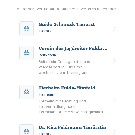
Außerdem verfügbar:
5
Anbieter in weiteren Kategorien.
Guido Schmuck Tierarzt
Tierarzt
Verein der Jagdreiter Fulda e.V.
Reitverein
Reitverein für Jagdreiten und
Pferdesport in Fulda mit
wöchentlichem Training am
Geländereitplatz Schloss Fasanerie
sowie Vereinsveranstaltungen,
Tierheim Fulda-Hünfeld
Lehrgängen, Terminen und Galerie.
Tierheim
Tierheim mit Beratung und
Tiervermittlung nach
Terminabsprache sowie Möglichkeiten
für Geld- und Sachspenden und
Patenschaften. Ergänzend
Dr. Kira Feldmann Tierärztin
Informationen zur Hundeschule des
Vereins (derzeit ausgesetzt).
Tierarzt