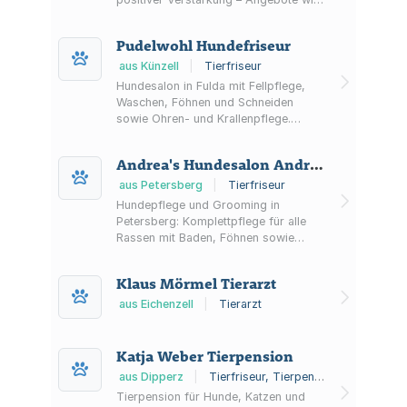
Welpen- und Junghundetraining,
Einzeltraining, Kleingruppen, Social
Pudelwohl Hundefriseur
Walks, Mantrailing und Beratung (auch
online).
aus Künzell
|
Tierfriseur
Hundesalon in Fulda mit Fellpflege,
Waschen, Föhnen und Schneiden
sowie Ohren- und Krallenpflege.
Zusätzlich Hundeshop und Reico-
Hundefutter als Vertriebspartner;
Andrea's Hundesalon Andrea Pitzer
Terminvergabe laut Hinweis derzeit
eingeschränkt.
aus Petersberg
|
Tierfriseur
Hundepflege und Grooming in
Petersberg: Komplettpflege für alle
Rassen mit Baden, Föhnen sowie
Krallen- und Ohrenpflege – in ruhiger
Atmosphäre nach
Klaus Mörmel Tierarzt
Terminvereinbarung.
aus Eichenzell
|
Tierarzt
Katja Weber Tierpension
aus Dipperz
|
Tierfriseur, Tierpension
Tierpension für Hunde, Katzen und