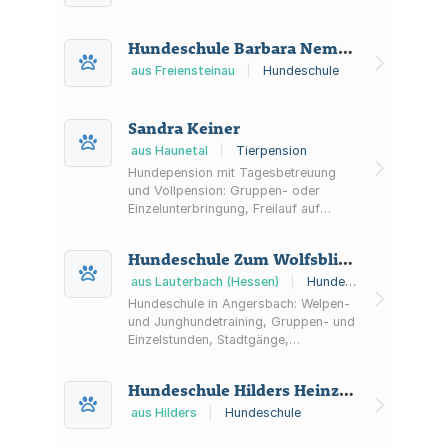
Hundeschule Barbara Nemeth
aus Freiensteinau
|
Hundeschule
Sandra Keiner
aus Haunetal
|
Tierpension
Hundepension mit Tagesbetreuung
und Vollpension: Gruppen- oder
Einzelunterbringung, Freilauf auf
großem Außengelände sowie
verpflichtender Kennenlerntermin und
Hundeschule Zum Wolfsblick Melanie Ohrt
klare Aufnahmebedingungen.
aus Lauterbach (Hessen)
|
Hundeschule
Hundeschule in Angersbach: Welpen-
und Junghundetraining, Gruppen- und
Einzelstunden, Stadtgänge,
Freilaufspaziergänge,
Körpersprachenseminare sowie
Hundeschule Hilders Heinz Kolb
Ausbildung zum Therapie-
Besuchshund.
aus Hilders
|
Hundeschule