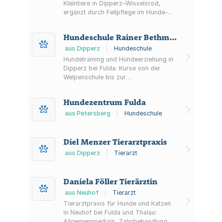
Kleintiere in Dipperz–Wisselsrod,
ergänzt durch Fellpflege im Hunde-
und Katzensalon sowie Krallenpflege.
Hausbesuche sind auf Wunsch
Hundeschule Rainer Bethmann
möglich.
aus Dipperz
|
Hundeschule
Hundetraining und Hundeerziehung in
Dipperz bei Fulda: Kurse von der
Welpenschule bis zur
Junghundförderung sowie
Grunderziehung, Aufbaukurs und
Hundezentrum Fulda
Einzelstunden. Behördliche Erlaubnis
nach § 11 TierSchG und
aus Petersberg
|
Hundeschule
Verbandsmitgliedschaft sind genannt.
Diel Menzer Tierarztpraxis
aus Dipperz
|
Tierarzt
Daniela Föller Tierärztin
aus Neuhof
|
Tierarzt
Tierarztpraxis für Hunde und Katzen
in Neuhof bei Fulda und Thalau:
Allgemeinmedizin, Zahnbehandlung