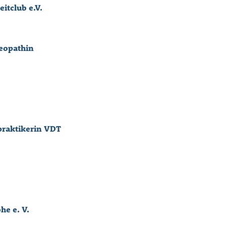
itclub e.V.
eopathin
praktikerin VDT
he e. V.