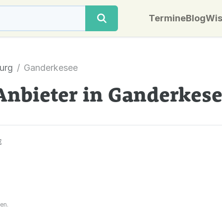
Termine
Blog
Wis
urg
Ganderkesee
Anbieter in Ganderkes
E
en.