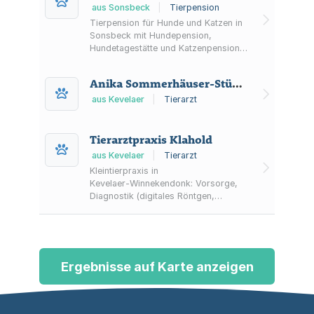
aus Sonsbeck
|
Tierpension
Tierpension für Hunde und Katzen in
Sonsbeck mit Hundepension,
Hundetagestätte und Katzenpension
sowie Auslauf, Betreuung und
optionaler Medikamentengabe.
Anika Sommerhäuser-Stümpges Tierarztpraxis
aus Kevelaer
|
Tierarzt
Tierarztpraxis Klahold
aus Kevelaer
|
Tierarzt
Kleintierpraxis in
Kevelaer‑Winnekendonk: Vorsorge,
Diagnostik (digitales Röntgen,
Ultraschall, In‑House‑Labor) sowie
Behandlung und
Narkose/Operationen. Mit Notdienst-
Informationen und
Terminsprechstunde.
Ergebnisse auf Karte anzeigen