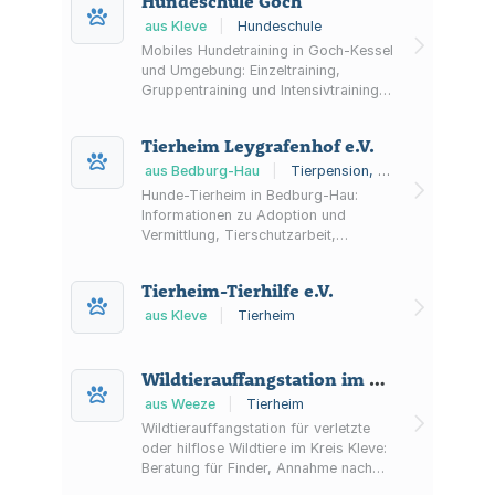
Hundeschule Goch
aus Kleve
|
Hundeschule
Mobiles Hundetraining in Goch-Kessel
und Umgebung: Einzeltraining,
Gruppentraining und Intensivtraining
mit Fokus auf Alltagssituationen,
Leinenführigkeit, Rückruf sowie
Tierheim Leygrafenhof e.V.
Welpen- und Junghundegruppen.
aus Bedburg-Hau
|
Tierpension, Tierheim, Hundeverein
Hunde-Tierheim in Bedburg-Hau:
Informationen zu Adoption und
Vermittlung, Tierschutzarbeit,
Spenden und Patenschaften sowie
Notfallkontakten. Besuche erfolgen
Tierheim-Tierhilfe e.V.
nach Terminvereinbarung.
aus Kleve
|
Tierheim
Wildtierauffangstation im Kreis Kleve e. V.
aus Weeze
|
Tierheim
Wildtierauffangstation für verletzte
oder hilflose Wildtiere im Kreis Kleve:
Beratung für Finder, Annahme nach
Herkunft (nur Fundtiere aus dem