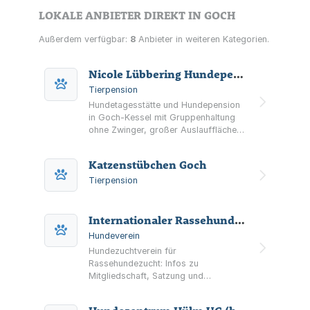
LOKALE ANBIETER DIREKT IN GOCH
Außerdem verfügbar:
8
Anbieter in weiteren Kategorien.
Nicole Lübbering Hundepension
Tierpension
Hundetagesstätte und Hundepension
in Goch-Kessel mit Gruppenhaltung
ohne Zwinger, großer Auslauffläche
sowie Kennenlerntermin und
optionalem Probewohnen vor
Katzenstübchen Goch
Aufnahme.
Tierpension
Internationaler Rassehundezucht Verein e.V.
Hundeverein
Hundezuchtverein für
Rassehundezucht: Infos zu
Mitgliedschaft, Satzung und
Ordnungen, Zuchtwarten sowie
Züchterliste beim Internationalen