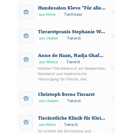
Kreis) sowie Hinweise zu Sicherung
Hundesalon Kleve "Für alle Felle"
und Transport.
aus Kleve
|
Tierfriseur
Tierarztpraxis Stephanie Weyers
aus Uedem
|
Tierarzt
Anne de Haan, Nadja Ghafoor und Melanie Lehnhard GbR
aus Weeze
|
Tierarzt
Mobiler Pferdetierarzt am Niederrhein:
Notdienst und medizinische
Versorgung für Pferde, inkl.
Impfungen und Entwurmungen im
Kreis Kleve (ab Weeze).
Christoph Berns Tierarzt
aus Uedem
|
Tierarzt
Tierärztliche Klinik für Kleintiere am Forstgarten GmbH
aus Kleve
|
Tierarzt
Ist sowohl die Einrichtung und