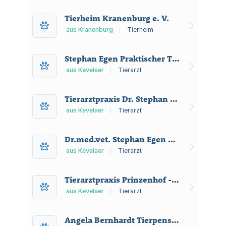
Notdienst sowie
Mikrochipkennzeichnung und
Tierheim Kranenburg e. V.
Registrierung.
aus Kranenburg
|
Tierheim
Stephan Egen Praktischer Tierarzt
aus Kevelaer
|
Tierarzt
Tierarztpraxis Dr. Stephan Egen Dr. med. vet. Stephan Egen
aus Kevelaer
|
Tierarzt
Dr.med.vet. Stephan Egen Tierarztpraxis
aus Kevelaer
|
Tierarzt
Tierarztpraxis Prinzenhof - Richard Paeßens
aus Kevelaer
|
Tierarzt
Angela Bernhardt Tierpension