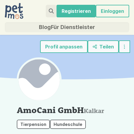
Registrieren
Einloggen
Blog
Für Dienstleister
Profil anpassen
Teilen
AmoCani GmbH
Kalkar
Tierpension
Hundeschule