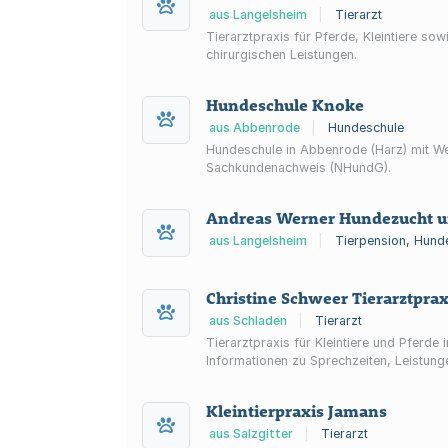
aus Langelsheim
|
Tierarzt
Tierarztpraxis für Pferde, Kleintiere so
chirurgischen Leistungen.
Hundeschule Knoke
aus Abbenrode
|
Hundeschule
Hundeschule in Abbenrode (Harz) mit We
Sachkundenachweis (NHundG).
Andreas Werner Hundezucht u
aus Langelsheim
|
Tierpension, Hund
Christine Schweer Tierarztpra
aus Schladen
|
Tierarzt
Tierarztpraxis für Kleintiere und Pferde
Informationen zu Sprechzeiten, Leistung
Kleintierpraxis Jamans
aus Salzgitter
|
Tierarzt