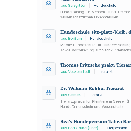
aus Salzgitter
|
Hundeschule
Hundetraining für Mensch-Hund-Teams: A
wissenschaftlichen Erkenntnissen.
Hundeschule sitz-platz-bleib. 
aus Börßum
|
Hundeschule
Mobile Hundeschule für Hundeerziehung 
sowie Vorbereitung auf Sachkundenachw
Thomas Fritzsche prakt. Tierar
aus Veckenstedt
|
Tierarzt
Dr. Wilhelm Röbbel Tierarzt
aus Seesen
|
Tierarzt
Tierarztpraxis für Kleintiere in Seese
Hundeführerschein und Wesenstests.
Bea's Hundepension Tabea Bar
aus Bad Grund (Harz)
|
Tierpension