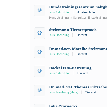
Hundetrainingszentrum Salzgit
aus Salzgitter
|
Hundeschule
Hundetraining in Salzgitter: Einzeltrain
Stelzmann Tierarztpraxis
aus Hornburg
|
Tierarzt
Dr.med.vet. Mareike Stelzman
aus Hornburg
|
Tierarzt
Hackel EDV-Betreuung
aus Salzgitter
|
Tierarzt
Dr. med. vet. Thomas Fritzsche
aus Ilsenburg (Harz)
|
Tierarzt
Julia Czarnecki