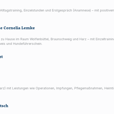
lltagstraining, Einzelstunden und Erstgespräch (Anamnese) – mit positive
de Cornelia Lemke
zu Hause im Raum Wolfenbüttel, Braunschweig und Harz – mit Einzeltrain
eis und Hundeführerschein.
zt
n (Harz) mit Leistungen wie Operationen, Impfungen, Pflegemaßnahmen, Hei
tsch