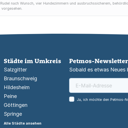
 Rudel nach Wunsch, vier Hundezimmern und ausbruchssicherem, behördl
d vorgesehen.
Städte im Umkreis
Petmos-Newsletter
Salzgitter
Sobald es etwas Neues be
Braunschweig
Hildesheim
Peine
Ja, ich möchte den Petmos-Ne
Göttingen
Springe
Alle Städte ansehen