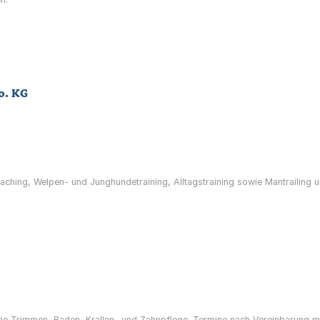
o. KG
aching, Welpen- und Junghundetraining, Alltagstraining sowie Mantrailing u
ie Trimmen, Baden, Krallen- und Zahnpflege. Termine nach Vereinbarung m