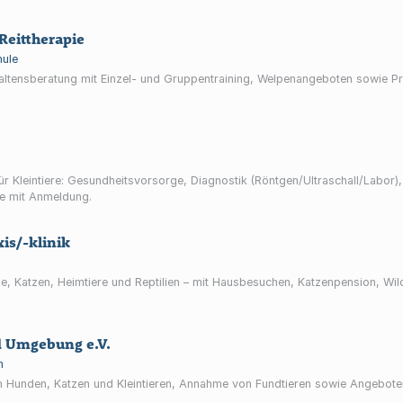
Reittherapie
ule
altensberatung mit Einzel- und Gruppentraining, Welpenangeboten sowie Pr
für Kleintiere: Gesundheitsvorsorge, Diagnostik (Röntgen/Ultraschall/Labor
e mit Anmeldung.
is/-klinik
nde, Katzen, Heimtiere und Reptilien – mit Hausbesuchen, Katzenpension, Wi
nd Umgebung e.V.
m
von Hunden, Katzen und Kleintieren, Annahme von Fundtieren sowie Angebote