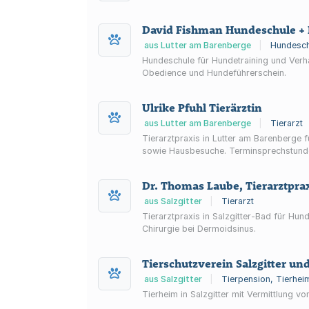
David Fishman Hundeschule + 
aus Lutter am Barenberge
|
Hundesch
Hundeschule für Hundetraining und Verh
Obedience und Hundeführerschein.
Ulrike Pfuhl Tierärztin
aus Lutter am Barenberge
|
Tierarzt
Tierarztpraxis in Lutter am Barenberge 
sowie Hausbesuche. Terminsprechstund
Dr. Thomas Laube, Tierarztprax
aus Salzgitter
|
Tierarzt
Tierarztpraxis in Salzgitter-Bad für Hu
Chirurgie bei Dermoidsinus.
Tierschutzverein Salzgitter u
aus Salzgitter
|
Tierpension, Tierhei
Tierheim in Salzgitter mit Vermittlung 