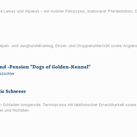
wie Lamas und Alpakas – mit mobiler Fahrpraxis, stationärer Pferdestation, D
lpen- und Junghundetraining, Einzel- und Gruppenunterricht sowie Angebote
nd -Pension "Dogs of Golden-Kennel"
ezüchter
xis Schweer
 in Schladen-Isingerode. Terminpraxis mit telefonischer Erreichbarkeit sow
en und Notfällen.