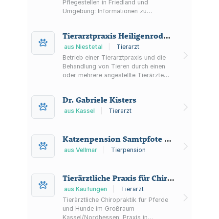
Pflegestellen in Friedland und
Umgebung: Informationen zu
Vermittlungsabläufen, Patenschaften
sowie Geld- und Sachspenden.
Tierarztpraxis Heiligenrode GmbH
Zusätzlich Hinweise zu Fundtieren und
Tierkennzeichnung.
aus Niestetal
|
Tierarzt
Betrieb einer Tierarztpraxis und die
Behandlung von Tieren durch einen
oder mehrere angestellte Tierärzte
und ggf. weiteres Personal.
Dr. Gabriele Kisters
aus Kassel
|
Tierarzt
Katzenpension Samtpfote Manuela Grosse
aus Vellmar
|
Tierpension
Tierärztliche Praxis für Chiropraktik
aus Kaufungen
|
Tierarzt
Tierärztliche Chiropraktik für Pferde
und Hunde im Großraum
Kassel/Nordhessen: Praxis in