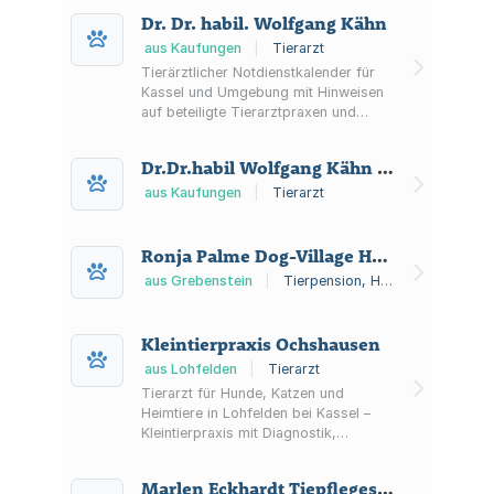
Hundeführerschein sowie
Dr. Dr. habil. Wolfgang Kähn
Hundepension und Tagesbetreuung.
aus Kaufungen
|
Tierarzt
Tierärztlicher Notdienstkalender für
Kassel und Umgebung mit Hinweisen
auf beteiligte Tierarztpraxen und
Tierkliniken inklusive Kontaktdaten.
Dr.Dr.habil Wolfgang Kähn Tierklinik Kaufungen
aus Kaufungen
|
Tierarzt
Ronja Palme Dog-Village Hundeschule und Hundepension
aus Grebenstein
|
Tierpension, Hundeschule
Kleintierpraxis Ochshausen
aus Lohfelden
|
Tierarzt
Tierarzt für Hunde, Katzen und
Heimtiere in Lohfelden bei Kassel –
Kleintierpraxis mit Diagnostik,
Chirurgie, Verhaltenstherapie,
stationärem Aufenthalt und
Marlen Eckhardt Tiepflegesalon
24‑Stunden‑Notdienst.