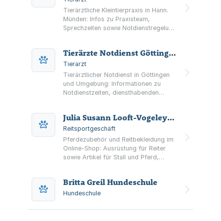
Tierärztliche Kleintierpraxis in Hann.
Münden: Infos zu Praxisteam,
Sprechzeiten sowie Notdienstregelung
der Kleintierpraxis Bensch.
Tierärzte Notdienst Göttingen
Tierarzt
Tierärztlicher Notdienst in Göttingen
und Umgebung: Informationen zu
Notdienstzeiten, diensthabenden
Tierärzten sowie Verweisen auf
Kliniken und Notdienstzentren.
Julia Susann Looft-Vogeley Reitsport Jules
Reitsportgeschäft
Pferdezubehör und Reitbekleidung im
Online-Shop: Ausrüstung für Reiter
sowie Artikel für Stall und Pferd,
inklusive Kollektionen, Katalogen und
Sale-Bereich.
Britta Greil Hundeschule
Hundeschule