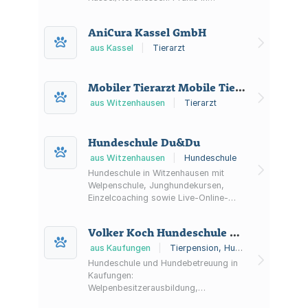
Kaufungen mit mobilen Terminen für
Pferde sowie ergänzenden Therapien
AniCura Kassel GmbH
wie Akupunktur und Lasertherapie.
aus Kassel
|
Tierarzt
Mobiler Tierarzt Mobile Tierarztpraxis
aus Witzenhausen
|
Tierarzt
Hundeschule Du&Du
aus Witzenhausen
|
Hundeschule
Hundeschule in Witzenhausen mit
Welpenschule, Junghundekursen,
Einzelcoaching sowie Live-Online-
Formaten und Hundetrainer-
Ausbildung.
Volker Koch Hundeschule und -betreuung
aus Kaufungen
|
Tierpension, Hundeschule
Hundeschule und Hundebetreuung in
Kaufungen:
Welpenbesitzerausbildung,
Grundausbildung im Modulsystem,