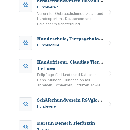
Schäferhundverein RSV2000 e.V.
Hundeverein
Verein für Gebrauchshunde-Zucht und
Hundesport mit Deutschem und
Belgischem Schäferhund.
Informationen zu Ausbildung,
Zuchtordnung, Würfen,
Hundeschule, Tierpsychologie, Bachblütentherapie für Tiere Carolin Langkau
Veranstaltungen, Ergebnissen sowie
Mitgliedschaft und internem Bereich.
Hundeschule
Hundefriseur, Claudias Tierstudio, Inh. C. Werner
Tierfriseur
Fellpflege für Hunde und Katzen in
Hann. Münden: Hundesalon mit
Trimmen, Schneiden, Entfilzen sowie
Hol- und Bringservice und
persönlicher Beratung.
Schäferhundverein RSVglobal e.V.
Hundeverein
Kerstin Bensch Tierärztin
Tierarzt