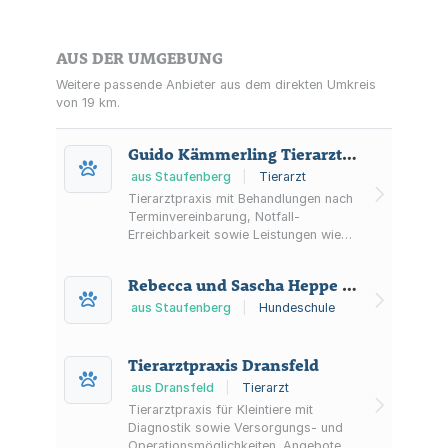
AUS DER UMGEBUNG
Weitere passende Anbieter aus dem direkten Umkreis
von 19 km.
Guido Kämmerling Tierarztpraxis
aus Staufenberg
|
Tierarzt
Tierarztpraxis mit Behandlungen nach
Terminvereinbarung, Notfall-
Erreichbarkeit sowie Leistungen wie
Operationen, Impfungen,
Gesundheits-Check, Zahnbehandlung,
Rebecca und Sascha Heppe GbR
Welpen- und Ernährungsberatung;
Hausbesuche in besonderen Fällen
aus Staufenberg
|
Hundeschule
möglich.
Tierarztpraxis Dransfeld
aus Dransfeld
|
Tierarzt
Tierarztpraxis für Kleintiere mit
Diagnostik sowie Versorgungs- und
Operationsmöglichkeiten. Angebote