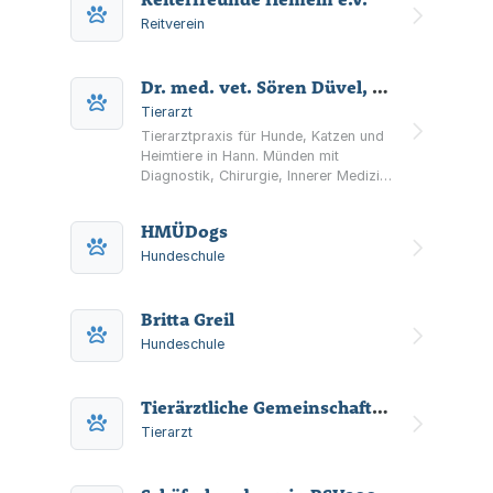
Reitverein
Dr. med. vet. Sören Düvel, Tierarzt, Tierarztpraxis am Feuerteich
Tierarzt
Tierarztpraxis für Hunde, Katzen und
Heimtiere in Hann. Münden mit
Diagnostik, Chirurgie, Innerer Medizin,
Dermatologie sowie manueller
Therapie
HMÜDogs
(Chiropraktik/Physiotherapie).
Hundeschule
Britta Greil
Hundeschule
Tierärztliche Gemeinschaftspraxis Dr. Benninger & Lucht
Tierarzt