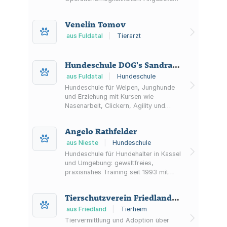
wie Chiropraktik und Physiotherapie.
Zwei Standorte in Hann. Münden und
Venelin Tomov
Dransfeld, inkl. Notfallinfos und
Online-Terminvereinbarung.
aus Fuldatal
|
Tierarzt
Hundeschule DOG's Sandra Stütze
aus Fuldatal
|
Hundeschule
Hundeschule für Welpen, Junghunde
und Erziehung mit Kursen wie
Nasenarbeit, Clickern, Agility und
Rally Obedience. Zusätzlich
Einzelunterricht und Hausbesuche;
Angelo Rathfelder
Trainingsansatz mit positiver
Verstärkung.
aus Nieste
|
Hundeschule
Hundeschule für Hundehalter in Kassel
und Umgebung: gewaltfreies,
praxisnahes Training seit 1993 mit
Welpen- und Junghundekursen,
Gruppen für Fortgeschrittene sowie
Tierschutzverein Friedland und Umgebung e.V.
Einzeltraining auf Basis positiver
Verstärkung.
aus Friedland
|
Tierheim
Tiervermittlung und Adoption über