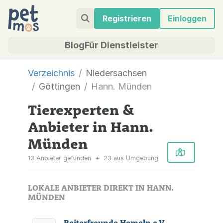
Registrieren
Einloggen
Blog
Für Dienstleister
Verzeichnis
Niedersachsen
Göttingen
Hann. Münden
Tierexperten &
Anbieter in Hann.
Münden
13 Anbieter gefunden
+
23 aus Umgebung
LOKALE ANBIETER DIREKT IN HANN.
MÜNDEN
Reiterfreunde Hemeln e.V.