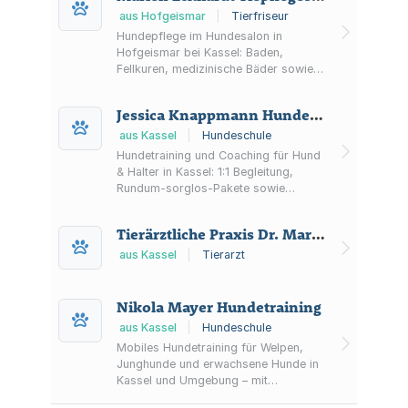
aus Hofgeismar
|
Tierfriseur
Hundepflege im Hundesalon in
Hofgeismar bei Kassel: Baden,
Fellkuren, medizinische Bäder sowie
Ohren-, Augen- und Krallenpflege –
auf Wunsch mit Hol- und Bringservice
Jessica Knappmann Hunde • Menschen • Dialoge
im Umkreis von 10 km.
aus Kassel
|
Hundeschule
Hundetraining und Coaching für Hund
& Halter in Kassel: 1:1 Begleitung,
Rundum-sorglos-Pakete sowie
Workshops und Kurse – auch für
Themen wie Aggression und
Tierärztliche Praxis Dr. Mario Erler
Angstverhalten.
aus Kassel
|
Tierarzt
Nikola Mayer Hundetraining
aus Kassel
|
Hundeschule
Mobiles Hundetraining für Welpen,
Junghunde und erwachsene Hunde in
Kassel und Umgebung – mit
Einzelcoaching, Gruppenkursen und