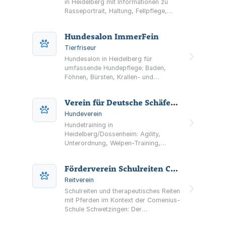
in Heidelberg mit Informationen zu
Rasseportrait, Haltung, Fellpflege,
Ausstellungen und Welpen.
Hundesalon ImmerFein
Tierfriseur
Hundesalon in Heidelberg für
umfassende Hundepflege: Baden,
Föhnen, Bürsten, Krallen- und
Ohrenpflege sowie
Schneiden/Scheren nach Wunsch. Mit
Verein für Deutsche Schäferhunde (SV) Ortsgruppe Heidelberg e.V.
Welpen-Eingewöhnung und
Angeboten für ängstliche Hunde.
Hundeverein
Hundetraining in
Heidelberg/Dossenheim: Agility,
Unterordnung, Welpen-Training,
Hoopers und Gruppentraining sowie
Vorbereitung auf Begleithundeprüfung
Förderverein Schulreiten Comenius-Schule Schwetzingen e.V.
und IGP – Teilnahme auch für
Nichtmitglieder, Schnuppertraining
Reitverein
möglich.
Schulreiten und therapeutisches Reiten
mit Pferden im Kontext der Comenius-
Schule Schwetzingen: Der
Förderverein unterstützt das