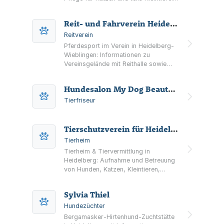
Termine nach Vereinbarung.
Reit- und Fahrverein Heidelberg-Wieblingen e.V.
Reitverein
Pferdesport im Verein in Heidelberg-
Wieblingen: Informationen zu
Vereinsgelände mit Reithalle sowie
Spring- und Dressurflächen,
Schulbetrieb (Reitschule Wittmann),
Hundesalon My Dog Beautyroom
Turnierterminen und Bildergalerie.
Tierfriseur
Tierschutzverein für Heidelberg und Umgebung e.V.
Tierheim
Tierheim & Tiervermittlung in
Heidelberg: Aufnahme und Betreuung
von Hunden, Katzen, Kleintieren,
Vögeln und teils Nutztiere sowie
Informationen rund um Tierschutz und
Sylvia Thiel
Haltung.
Hundezüchter
Bergamasker-Hirtenhund-Zuchtstätte