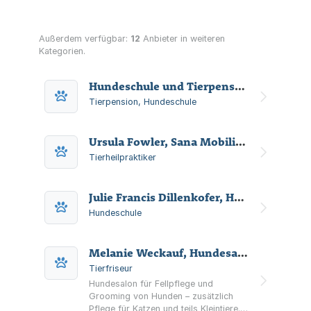
Außerdem verfügbar:
12
Anbieter in weiteren
Kategorien.
Hundeschule und Tierpension Helfrich KG
Tierpension, Hundeschule
Ursula Fowler, Sana Mobili Tierheilpraxis
Tierheilpraktiker
Julie Francis Dillenkofer, Hundeschule Julie & Bonnie
Hundeschule
Melanie Weckauf, Hundesalon, HUNDertpro
Tierfriseur
Hundesalon für Fellpflege und
Grooming von Hunden – zusätzlich
Pflege für Katzen und teils Kleintiere.