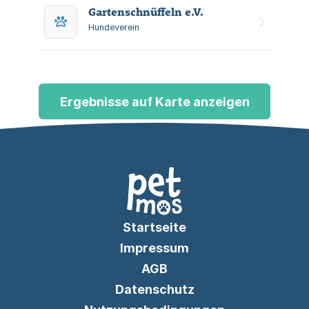
schulische Pferdeprojekt und dessen
Gartenschnüffeln e.V.
Finanzierung über Beiträge und
Spenden.
Hundeverein
Ergebnisse auf Karte anzeigen
Startseite
Impressum
AGB
Datenschutz