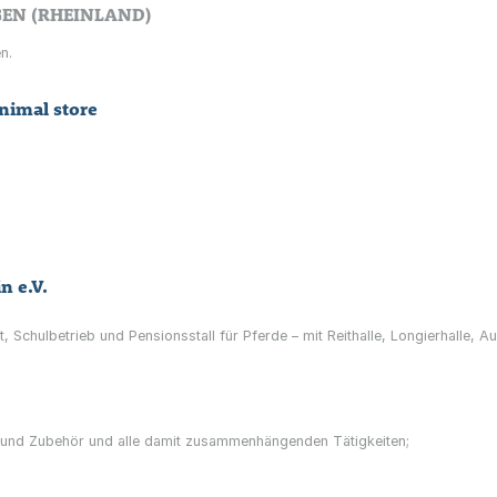
GEN (RHEINLAND)
n.
nimal store
n e.V.
cht, Schulbetrieb und Pensionsstall für Pferde – mit Reithalle, Longierhalle
 und Zubehör und alle damit zusammenhängenden Tätigkeiten;