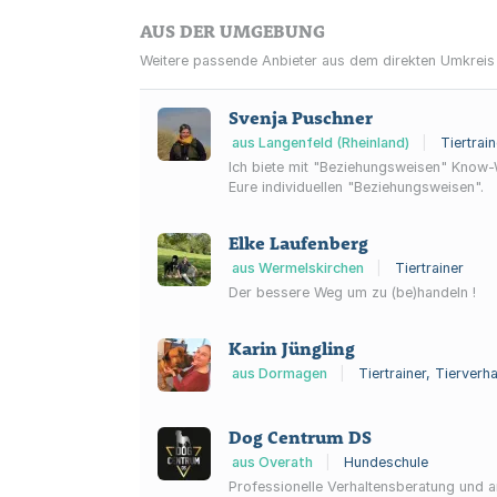
AUS DER UMGEBUNG
Weitere passende Anbieter aus dem direkten Umkreis
Svenja Puschner
aus Langenfeld (Rheinland)
|
Tiertrai
Ich biete mit "Beziehungsweisen" Know-
Eure individuellen "Beziehungsweisen".
Elke Laufenberg
aus Wermelskirchen
|
Tiertrainer
Der bessere Weg um zu (be)handeln !
Karin Jüngling
aus Dormagen
|
Tiertrainer, Tierverh
Dog Centrum DS
aus Overath
|
Hundeschule
Professionelle Verhaltensberatung und a