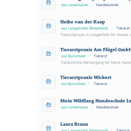
aus Leverkusen
|
Hundeschule
Heike van der Kaap
aus Langenfeld (Rheinland)
|
Tierarzt
Tierarztpraxis in Langenfeld für Hunde,
Tierarztpraxis Am Flügel Gmb
aus Burscheid
|
Tierarzt
Tierärztliche Versorgung für Hund, Katze
Tierarztpraxis Wickert
aus Burscheid
|
Tierarzt
Mein Wildfang Hundeschule L
aus Leverkusen
|
Hundeschule
Laura Braun
aus Langenfeld (Rheinland)
|
Tierarzt