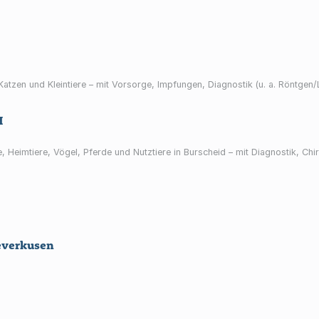
 Katzen und Kleintiere – mit Vorsorge, Impfungen, Diagnostik (u. a. Röntge
H
, Heimtiere, Vögel, Pferde und Nutztiere in Burscheid – mit Diagnostik, Ch
everkusen