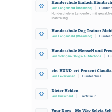
Hundeschule Einfach Hündisch
aus Langenfeld (Rheinland)
|
Hundesc
Hundeschule in Langenfeld mit gewaltfre
Mantrailing.
Hundeschule Dog Trainer Mobi
aus Langenfeld (Rheinland)
|
Hundesc
Hundeschule MenscH und Fre
aus Solingen-Ohligs-Aufderhöhe
|
Hu
ein-HUND-ert-Prozent Claudia
aus Leverkusen
|
Hundeschule
Dieter Heiden
aus Burscheid
|
Tierfriseur
Your Dogs - My Way Selvia Selj