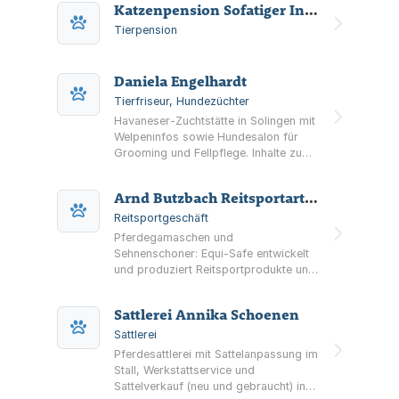
Katzenpension Sofatiger Ingeborg Saes
Tierpension
Daniela Engelhardt
Tierfriseur, Hundezüchter
Havaneser-Zuchtstätte in Solingen mit
Welpeninfos sowie Hundesalon für
Grooming und Fellpflege. Inhalte zu
Zuchtziel, Rudel, Tierarzt und
Gästebuch.
Arnd Butzbach Reitsportartikel EquiSafe
Reitsportgeschäft
Pferdegamaschen und
Sehnenschoner: Equi-Safe entwickelt
und produziert Reitsportprodukte und
bietet im Shop u. a. Hartschalen,
Fliegenschutz, Pflege sowie Erste-
Sattlerei Annika Schoenen
Hilfe-Artikel fürs Pferd.
Sattlerei
Pferdesattlerei mit Sattelanpassung im
Stall, Werkstattservice und
Sattelverkauf (neu und gebraucht) in