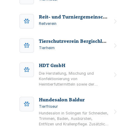
Reit- und Turniergemeinschaft (RTG) Fürkelter Hof - Solingen e.V.
Reitverein
Tierschutzverein Bergischland e.V.
Tierheim
HDT GmbH
Die Herstellung, Mischung und
Konfektionierung von
Heimtierfuttermitteln sowie der
Vertrieb dieser im Groß- und
Einzelhandel und alle damit
Hundesalon Baldur
verbundenen Tätigkeiten,
Dienstleistungen im Bereich KFZ-
Tierfriseur
Schaden- und Wertgutachten sowie
Hundesalon in Solingen für Schneiden,
damit verbundene Tätigkeiten.
Trimmen, Baden, Ausbürsten,
Entfilzen und Krallenpflege. Zusätzlich
Live-Workshops zur Fellpflege für
Hundehalter.