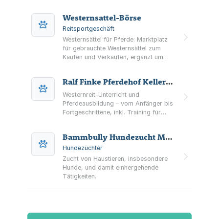
Solingen – nach Terminvereinbarung.
Westernsattel-Börse
Reitsportgeschäft
Westernsättel für Pferde: Marktplatz
für gebrauchte Westernsättel zum
Kaufen und Verkaufen, ergänzt um
Pads, Zubehör sowie Angebote rund
um Sattelanprobe und Maßanfertigung
Ralf Finke Pferdehof Kellerwald Reitstall
(Standort Solingen).
Westernreit-Unterricht und
Pferdeausbildung – vom Anfänger bis
Fortgeschrittene, inkl. Training für
Jung-, Freizeit-/Familien- und
Turnierpferde (Reining, Cutting, Trail)
Bammbully Hundezucht Müller UG (haftungsbeschränkt)
in der Region Solingen/Mettmann.
Hundezüchter
Zucht von Haustieren, insbesondere
Hunde, und damit einhergehende
Tätigkeiten.