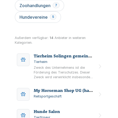
Zoohandlungen
7
Hundevereine
5
Außerdem verfügbar:
14
Anbieter in weiteren
Kategorien.
Tierheim Solingen gemeinnützige Betriebsgesellschaft mbH
Tierheim
Zweck des Unternehmens ist die
Förderung des Tierschutzes. Dieser
Zweck wird verwirklicht insbesondere
durch - Unterhaltung eines Tierheims,
d.h. Unterkunft, Verpflegung und
My Horseman Shop UG (haftungsbeschränkt)
Betreuung von Fund- und
Abgabetieren sowie vom
Reitsportgeschäft
Ordnungsamt beschlagnahmter Tiere.
- Tiervermittlung.
Hunde Salon
Tierfriseur