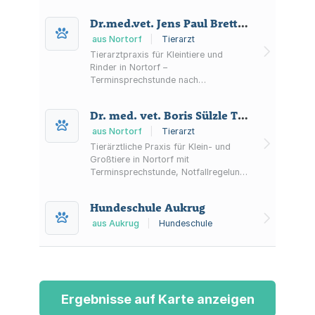
Kleintiere, Pferde sowie Rinder und
Nutztiere. Hinweis zur
Dr.med.vet. Jens Paul Brettschneider und Dr. med.vet. Lars Krüger
Neukundenaufnahme außerhalb des
Bordesholmer Umlandes.
aus Nortorf
|
Tierarzt
Tierarztpraxis für Kleintiere und
Rinder in Nortorf –
Terminsprechstunde nach
Vereinbarung sowie Informationen
zum regionalen Kleintiernotdienst
Dr. med. vet. Boris Sülzle Tierärztliche Praxis für Groß- und Kleintiere
Schleswig-Holstein und zum 24-h-
Notdienst der Rinderpraxis.
aus Nortorf
|
Tierarzt
Tierärztliche Praxis für Klein- und
Großtiere in Nortorf mit
Terminsprechstunde, Notfallregelung
sowie Diagnostik und Behandlungen u.
a. in Kardiologie, Chirurgie, Ultraschall
Hundeschule Aukrug
und Physiotherapie.
aus Aukrug
|
Hundeschule
Ergebnisse auf Karte anzeigen