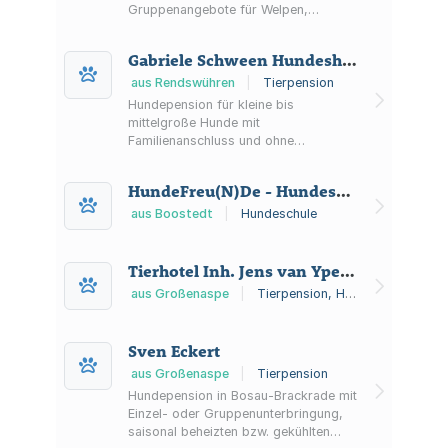
Gruppenangebote für Welpen,
Junghunde und alle Rassen sowie
Einzelstunden und Hundebetreuung
Gabriele Schween Hundeshop und Hundepension
ohne Zwingerhaltung.
aus Rendswühren
|
Tierpension
Hundepension für kleine bis
mittelgroße Hunde mit
Familienanschluss und ohne
Zwingerhaltung; Aufnahme von
maximal 6 Hunden gleichzeitig in
HundeFreu(N)De - Hundeschule
Schleswig-Holstein (zwischen Kiel und
Bad Segeberg).
aus Boostedt
|
Hundeschule
Tierhotel Inh. Jens van Yperen
aus Großenaspe
|
Tierpension, Hundeschule
Sven Eckert
aus Großenaspe
|
Tierpension
Hundepension in Bosau-Brackrade mit
Einzel- oder Gruppenunterbringung,
saisonal beheizten bzw. gekühlten