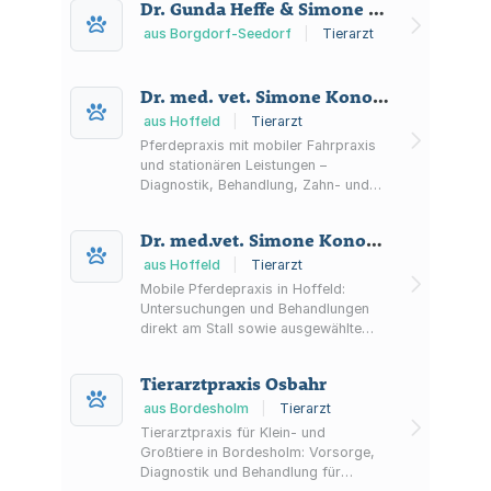
Dr. Gunda Heffe & Simone Beuschel Tierärztliche Gemeinschaftspraxis Seedorf
Giftköder-Training.
aus Borgdorf-Seedorf
|
Tierarzt
Dr. med. vet. Simone Konopka Fachtierärztin für Pferde
aus Hoffeld
|
Tierarzt
Pferdepraxis mit mobiler Fahrpraxis
und stationären Leistungen –
Diagnostik, Behandlung, Zahn- und
Orthopädie sowie
Reproduktionsmedizin (Besamung,
Dr. med.vet. Simone Konopka und Dr. Frauke Hopp Pferdepraxis
Embryotransfer) und Hengststation.
aus Hoffeld
|
Tierarzt
Mobile Pferdepraxis in Hoffeld:
Untersuchungen und Behandlungen
direkt am Stall sowie ausgewählte
stationäre Leistungen.
Besamungsstation mit Frisch- und
Tierarztpraxis Osbahr
TG-Besamungen sowie
Embryotransfer.
aus Bordesholm
|
Tierarzt
Tierarztpraxis für Klein- und
Großtiere in Bordesholm: Vorsorge,
Diagnostik und Behandlung für