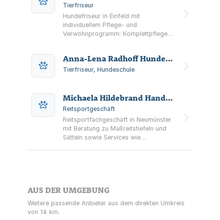
Tierfriseur
Hundefriseur in Einfeld mit
individuellem Pflege- und
Verwöhnprogramm: Komplettpflege
sowie Trimmen, Entfilzen, Unterwolle
entfernen und Krallen-, Augen- und
Anna-Lena Radhoff Hundesalon Nice Dogs
Ohrenpflege. Hol- und Bringservice
nach Absprache.
Tierfriseur, Hundeschule
Michaela Hildebrand Handel mit Reitsportartikeln MHR Reitsport und Mode
Reitsportgeschäft
Reitsportfachgeschäft in Neumünster
mit Beratung zu Maßreitstiefeln und
Sätteln sowie Services wie
Deckenreinigung, Bestickung,
Versandservice und
Futtermittelberatung.
AUS DER UMGEBUNG
Weitere passende Anbieter aus dem direkten Umkreis
von 14 km.