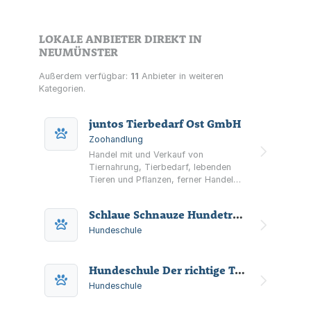
LOKALE ANBIETER DIREKT IN
NEUMÜNSTER
Außerdem verfügbar:
11
Anbieter in weiteren
Kategorien.
juntos Tierbedarf Ost GmbH
Zoohandlung
Handel mit und Verkauf von
Tiernahrung, Tierbedarf, lebenden
Tieren und Pflanzen, ferner Handel
mit freiverkäuflichen Arzneimitteln im
Sinne von § 50 AMG, sowie
Schlaue Schnauze Hundetraining
Vornahme aller damit im
Zusammenhang stehenden oder
Hundeschule
verwandten Geschäften
Hundeschule Der richtige Ton
Hundeschule