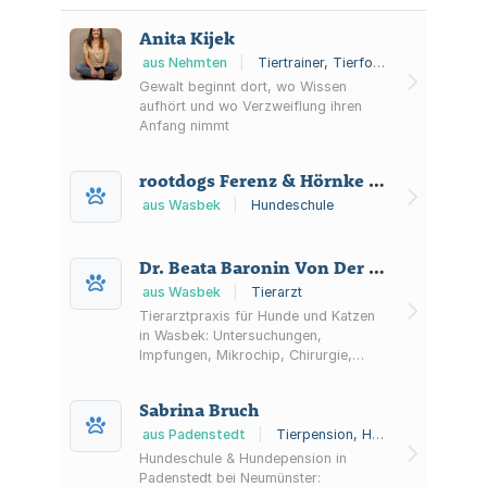
Anita Kijek
aus Nehmten
|
Tiertrainer, Tierfotograf, Tierverhaltensberatung
Gewalt beginnt dort, wo Wissen
aufhört und wo Verzweiflung ihren
Anfang nimmt
rootdogs Ferenz & Hörnke oHG
aus Wasbek
|
Hundeschule
Dr. Beata Baronin Von Der Ropp-Brenner Tierarzt
aus Wasbek
|
Tierarzt
Tierarztpraxis für Hunde und Katzen
in Wasbek: Untersuchungen,
Impfungen, Mikrochip, Chirurgie,
Zahnheilkunde sowie Hausbesuche
nach Vereinbarung.
Sabrina Bruch
aus Padenstedt
|
Tierpension, Hundeschule
Hundeschule & Hundepension in
Padenstedt bei Neumünster: