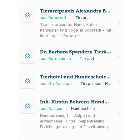
Hundezimmern und 14
Außenausläufen. Betreuung
Tierarztpraxis Alexandra Bartsch
stundenweise bis langfristig möglich.
aus Boostedt
|
Tierarzt
Tierarztpraxis für Hund, Katze,
Kaninchen und Vögel in Boostedt – mit
Impfungen, Vorsorge,
Laboruntersuchungen,
Weichteilchirurgie, Zahnbehandlungen
Dr. Barbara Spandern Tierärztin
sowie Ernährungs- und
Haltungsberatung.
aus Bordesholm
|
Tierarzt
Tierhotel und Hundeschule Jens van Yperen
aus Großenaspe
|
Tierpension, Hundeschule
Inh. Kirstin Behrens Hundeschule Dätgen Hundeschule
aus Dätgen
|
Hundeschule
Hundetraining für Welpen und
erwachsene Hunde: Welpentraining,
Erziehungstraining und Einzeltraining
sowie Sonderkurse wie Anti-Jagd,
Longieren, Hoopers und Anti-