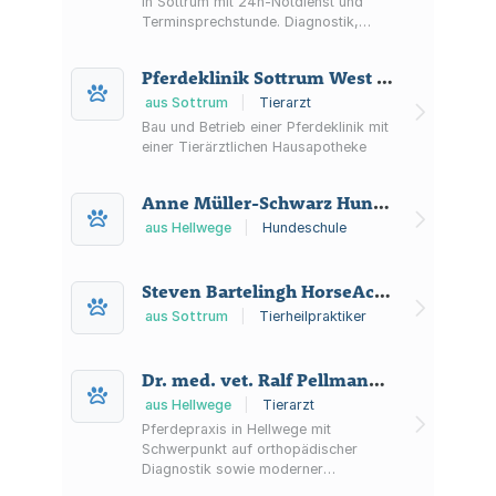
in Sottrum mit 24h-Notdienst und
Terminsprechstunde. Diagnostik,
Chirurgie, Zahn- und Augenheilkunde
sowie weitere Leistungen der
Pferdeklinik Sottrum West GmbH
Kleintiermedizin.
aus Sottrum
|
Tierarzt
Bau und Betrieb einer Pferdeklinik mit
einer Tierärztlichen Hausapotheke
Anne Müller-Schwarz Hundeschule
aus Hellwege
|
Hundeschule
Steven Bartelingh HorseActive
aus Sottrum
|
Tierheilpraktiker
Dr. med. vet. Ralf Pellmann Fachtierarzt für Pferde
aus Hellwege
|
Tierarzt
Pferdepraxis in Hellwege mit
Schwerpunkt auf orthopädischer
Diagnostik sowie moderner
Bildgebung und Therapieverfahren in