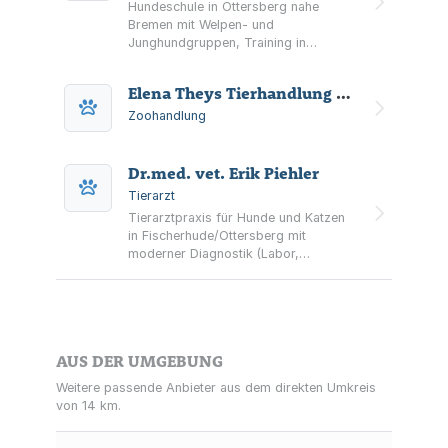
Hundeschule in Ottersberg nahe
Bremen mit Welpen- und
Junghundgruppen, Training in
Kleingruppen sowie
Verhaltensberatung. Weitere Angebote
Elena Theys Tierhandlung Seepferdchen und Meer
sind u. a. Social Walks und
Mantrailing.
Zoohandlung
Dr.med. vet. Erik Piehler
Tierarzt
Tierarztpraxis für Hunde und Katzen
in Fischerhude/Ottersberg mit
moderner Diagnostik (Labor,
Ultraschall, digitales Röntgen) sowie
Zuchtberatung und -begleitung für
Hunde.
AUS DER UMGEBUNG
Weitere passende Anbieter aus dem direkten Umkreis
von 14 km.