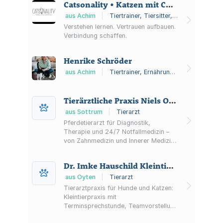
Catsonality • Katzen mit Charakter
aus Achim
|
Tiertrainer, Tiersitter, Katzenverhaltensberatung
Verstehen lernen. Vertrauen aufbauen.
Verbindung schaffen.
Henrike Schröder
aus Achim
|
Tiertrainer, Ernährungsberater für Tiere, Tiersitter
Tierärztliche Praxis Niels Ohlig
aus Sottrum
|
Tierarzt
Pferdetierarzt für Diagnostik,
Therapie und 24/7 Notfallmedizin –
von Zahnmedizin und Innerer Medizin
bis Orthopädie, Sportmedizin und
Kaufuntersuchungen.
Dr. Imke Hauschild Kleintierpraxis
aus Oyten
|
Tierarzt
Tierarztpraxis für Hunde und Katzen:
Kleintierpraxis mit
Terminsprechstunde, Teamvorstellung
sowie Infos zu Notfällen außerhalb