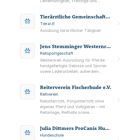
Leinenführigkeit, Freifolge und
sicheren Rückruf – mit Einzelcoaching,
Workshops und telefonischer
Tierärztliche Gemeinschaftspraxis Dres. med. vet. C. Vogt, A. Mertens, C. Christoffers, J. Punsmann & Tierärzte D. Mehnert, F. Mühe und T. Breßer Partnerschaftsgesellschaft mit beschränkter Berufshaft
Beratung.
Tierarzt
Ausübung tierärztlicher Tätigkeit
Jens Stemminger Westernreitequipment JS-Bits
Reitsportgeschäft
Westernreit-Ausrüstung für Pferde:
handgefertigte Gebisse und Sporen
sowie Lederarbeiten; außerdem
individuelle Anfertigungen,
Sattelanproben und Beratung.
Reiterverein Fischerhude e.V.
Reitverein
Reitunterricht, Ponyunterricht ohne
eigenes Pferd und Voltigieren – mit
Reitanlage, Reithalle sowie
Einstellmöglichkeiten für Pferde und
Ponys beim Reiterverein Fischerhude
Julia Dittmers ProCanis Hundeschule & Hundetagesstätte
e.V.
Hundeschule