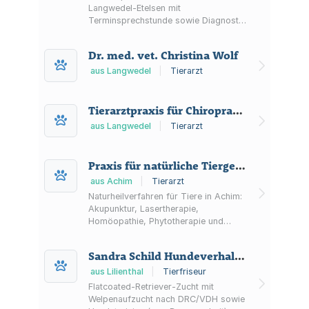
Langwedel-Etelsen mit
Terminsprechstunde sowie Diagnostik
und Behandlung u. a. mit Ultraschall,
digitalem Röntgen, Labor, OP und
Dr. med. vet. Christina Wolf
Zahnraum.
aus Langwedel
|
Tierarzt
Tierarztpraxis für Chiropraktik und Rehabilitation
aus Langwedel
|
Tierarzt
Praxis für natürliche Tiergesundheit Stefanie Torner
aus Achim
|
Tierarzt
Naturheilverfahren für Tiere in Achim:
Akupunktur, Lasertherapie,
Homöopathie, Phytotherapie und
Blutegeltherapie sowie Beratung,
Allergiethemen und
Sandra Schild Hundeverhaltenstherapeutin BVfT & Hundefriseurin
Gesundheitsvorsorge. Hausbesuche
nach Terminvereinbarung.
aus Lilienthal
|
Tierfriseur
Flatcoated-Retriever-Zucht mit
Welpenaufzucht nach DRC/VDH sowie