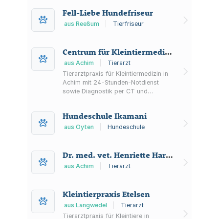
der Pferdemedizin.
Fell-Liebe Hundefriseur
aus Reeßum
|
Tierfriseur
Centrum für Kleintiermedizin Badener Berg
aus Achim
|
Tierarzt
Tierarztpraxis für Kleintiermedizin in
Achim mit 24‑Stunden‑Notdienst
sowie Diagnostik per CT und
digitalem Röntgen. Behandelt Hunde,
Katzen und Kleintiere und bietet u. a.
Hundeschule Ikamani
Chirurgie, Labor und Zahnheilkunde.
aus Oyten
|
Hundeschule
Dr. med. vet. Henriette Harbort Tierärztin
aus Achim
|
Tierarzt
Kleintierpraxis Etelsen
aus Langwedel
|
Tierarzt
Tierarztpraxis für Kleintiere in