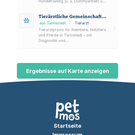
Hundetraining (u. a. Dummyarbeit) und
professionelle Fellpflege für Hunde
aller Rassen.
Tierärztliche Gemeinschaftspraxis Tarmstedt
aus Tarmstedt
|
Tierarzt
Tierarztpraxis für Kleintiere, Nutztiere
und Pferde in Tarmstedt – mit
Diagnostik und
Behandlungsangeboten sowie
Informationen zu Sprechzeiten und
Notdienst.
Ergebnisse auf Karte anzeigen
Startseite
Impressum