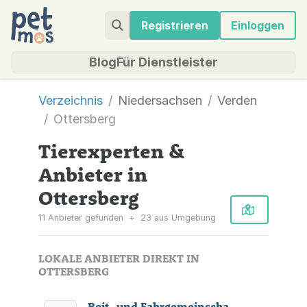
Registrieren
Einloggen
Blog
Für Dienstleister
Verzeichnis
Niedersachsen
Verden
Ottersberg
Tierexperten &
Anbieter in
Ottersberg
11 Anbieter gefunden
+
23 aus Umgebung
LOKALE ANBIETER DIREKT IN
OTTERSBERG
Reit- und Fahrgemeinschaft Fischerhude e.V.