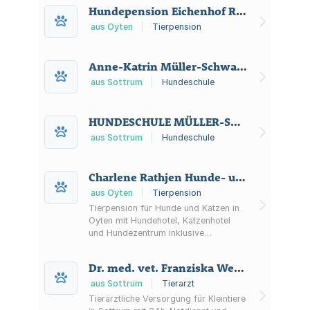
der Öffnungszeiten und zur
Hundepension Eichenhof Regine Lanz
Tierkrankenversicherung.
aus Oyten
|
Tierpension
Anne-Katrin Müller-Schwarz Hundeschule
aus Sottrum
|
Hundeschule
HUNDESCHULE MÜLLER-SCHWARZ
aus Sottrum
|
Hundeschule
Charlene Rathjen Hunde- und Katzenhotel
aus Oyten
|
Tierpension
Tierpension für Hunde und Katzen in
Oyten mit Hundehotel, Katzenhotel
und Hundezentrum inklusive
Hundephysiotherapie sowie
Trainingsangeboten.
Dr. med. vet. Franziska Werhahn Beining Klinik für Kleintiere Sottrum
aus Sottrum
|
Tierarzt
Tierärztliche Versorgung für Kleintiere