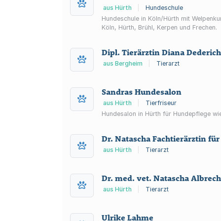
aus Hürth
|
Hundeschule
Hundeschule in Köln/Hürth mit Welpenku
Köln, Hürth, Brühl, Kerpen und Frechen.
Dipl. Tierärztin Diana Dederic
aus Bergheim
|
Tierarzt
Sandras Hundesalon
aus Hürth
|
Tierfriseur
Hundesalon in Hürth für Hundepflege wi
Dr. Natascha Fachtierärztin für
aus Hürth
|
Tierarzt
Dr. med. vet. Natascha Albrecht
aus Hürth
|
Tierarzt
Ulrike Lahme