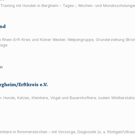
m Training mit Hunden in Bergheim – Tages-, Wochen- und Monatsschulunge
und
m Rhein-Erft-Kreis und Kölner Westen: Welpengruppe, Grunderziehung (Bron
lage.
in
gheim/Erftkreis e.V.
m: Hunde, Katzen, Kleintiere, Vögel und Bauernhoftiere; zudem Wildtierstat
imtiere in Rommerskirchen – mit Vorsorge, Diagnostik (u. a. Röntgen/Ultras