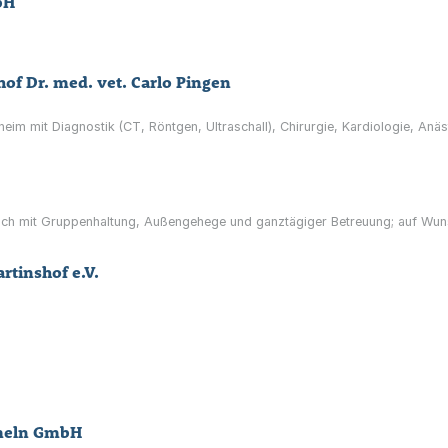
bH
hof Dr. med. vet. Carlo Pingen
heim mit Diagnostik (CT, Röntgen, Ultraschall), Chirurgie, Kardiologie, An
ch mit Gruppenhaltung, Außengehege und ganztägiger Betreuung; auf Wun
rtinshof e.V.
mmeln GmbH