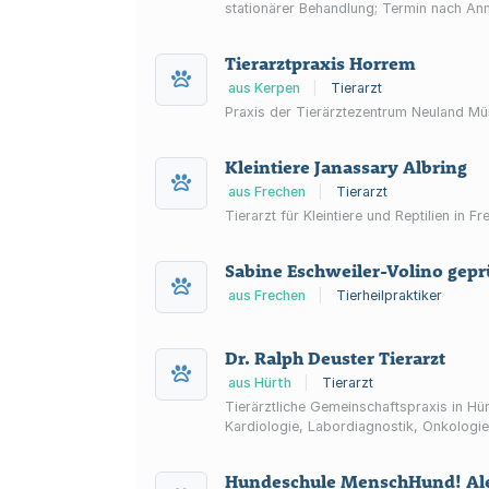
stationärer Behandlung; Termin nach An
Tierarztpraxis Horrem
aus Kerpen
|
Tierarzt
Praxis der Tierärztezentrum Neuland Mü
Kleintiere Janassary Albring
aus Frechen
|
Tierarzt
Tierarzt für Kleintiere und Reptilien in
Sabine Eschweiler-Volino geprü
aus Frechen
|
Tierheilpraktiker
Dr. Ralph Deuster Tierarzt
aus Hürth
|
Tierarzt
Tierärztliche Gemeinschaftspraxis in Hü
Kardiologie, Labordiagnostik, Onkologie
Hundeschule MenschHund! Ale