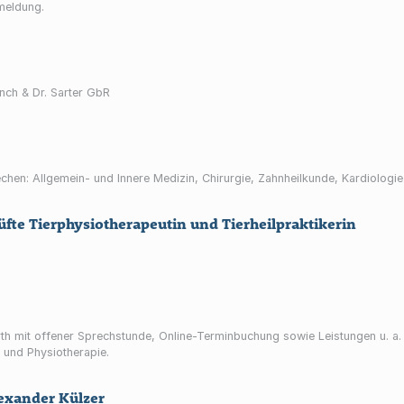
meldung.
nch & Dr. Sarter GbR
 Frechen: Allgemein- und Innere Medizin, Chirurgie, Zahnheilkunde, Kardiolog
fte Tierphysiotherapeutin und Tierheilpraktikerin
rth mit offener Sprechstunde, Online-Terminbuchung sowie Leistungen u. a.
 und Physiotherapie.
xander Külzer