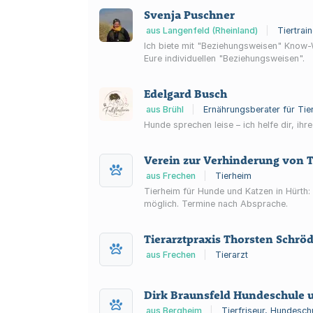
Svenja Puschner
aus Langenfeld (Rheinland)
|
Tiertrai
Ich biete mit "Beziehungsweisen" Know-
Eure individuellen "Beziehungsweisen".
Edelgard Busch
aus Brühl
|
Ernährungsberater für Tier
Hunde sprechen leise – ich helfe dir, ihr
Verein zur Verhinderung von 
aus Frechen
|
Tierheim
Tierheim für Hunde und Katzen in Hürth:
möglich. Termine nach Absprache.
Tierarztpraxis Thorsten Schrö
aus Frechen
|
Tierarzt
Dirk Braunsfeld Hundeschule u
aus Bergheim
|
Tierfriseur, Hundesch