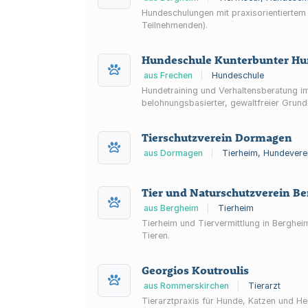
Hundeschulungen mit praxisorientierte
Teilnehmenden).
Hundeschule Kunterbunter H
aus Frechen
|
Hundeschule
Hundetraining und Verhaltensberatung i
belohnungsbasierter, gewaltfreier Grund
Tierschutzverein Dormagen
aus Dormagen
|
Tierheim, Hundevere
Tier und Naturschutzverein Ber
aus Bergheim
|
Tierheim
Tierheim und Tiervermittlung in Berghei
Tieren.
Georgios Koutroulis
aus Rommerskirchen
|
Tierarzt
Tierarztpraxis für Hunde, Katzen und He