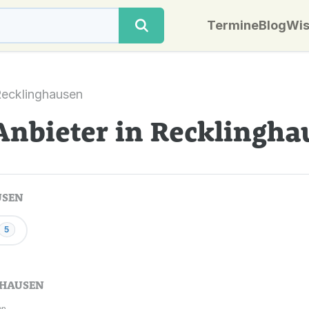
Termine
Blog
Wis
ecklinghausen
Anbieter in Recklingha
USEN
5
GHAUSEN
n.