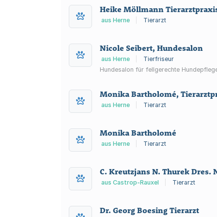
Heike Möllmann Tierarztpraxi
aus Herne
|
Tierarzt
Nicole Seibert, Hundesalon
aus Herne
|
Tierfriseur
Hundesalon für fellgerechte Hundepfleg
Monika Bartholomé, Tierarztpr
aus Herne
|
Tierarzt
Monika Bartholomé
aus Herne
|
Tierarzt
C. Kreutzjans N. Thurek Dres. N
aus Castrop-Rauxel
|
Tierarzt
Dr. Georg Boesing Tierarzt