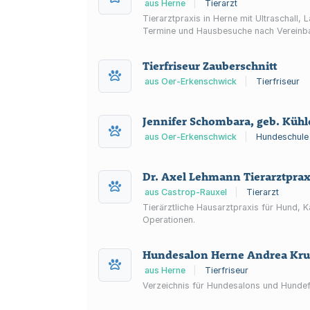
aus Herne
|
Tierarzt
Tierarztpraxis in Herne mit Ultraschall
Termine und Hausbesuche nach Vereinb
Tierfriseur Zauberschnitt
aus Oer-Erkenschwick
|
Tierfriseur
Jennifer Schombara, geb. Kühl
aus Oer-Erkenschwick
|
Hundeschule
Dr. Axel Lehmann Tierarztprax
aus Castrop-Rauxel
|
Tierarzt
Tierärztliche Hausarztpraxis für Hund, K
Operationen.
Hundesalon Herne Andrea Kru
aus Herne
|
Tierfriseur
Verzeichnis für Hundesalons und Hundef