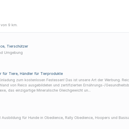
 von 9 km.
ice, Tierschützer
 und Umgebung
 für Tiere, Händler für Tierprodukte
enlosen Festessen! Das ist unsere Art der Werbung. Reico ist ein kleines Familienunternehmen aus dem
hland von Reico ausgebildeten und zertifizierten Ernährungs-/Gesundheitsb
xe, das einzigartige Mineralische Gleichgewicht un...
nd Ausbildung für Hunde in Obedience, Rally Obedience, Hoopers und Basi