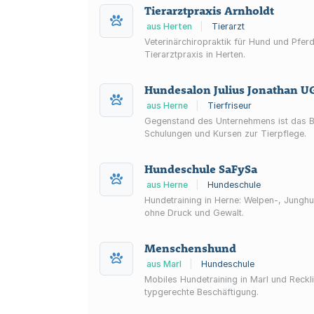
Tierarztpraxis Arnholdt
aus Herten
|
Tierarzt
Veterinärchiropraktik für Hund und Pfer
Tierarztpraxis in Herten.
Hundesalon Julius Jonathan U
aus Herne
|
Tierfriseur
Gegenstand des Unternehmens ist das Be
Schulungen und Kursen zur Tierpflege.
Hundeschule SaFySa
aus Herne
|
Hundeschule
Hundetraining in Herne: Welpen-, Junghu
ohne Druck und Gewalt.
Menschenshund
aus Marl
|
Hundeschule
Mobiles Hundetraining in Marl und Reckli
typgerechte Beschäftigung.