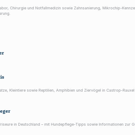
, Labor, Chirurgie und Notfallmedizin sowie Zahnsanierung, Mikrochip-Kenn
arung.
er
is
atze, Kleintiere sowie Reptilien, Amphibien und Ziervögel in Castrop-Rauxe
eger
riseure in Deutschland – mit Hundepflege-Tipps sowie Informationen zur