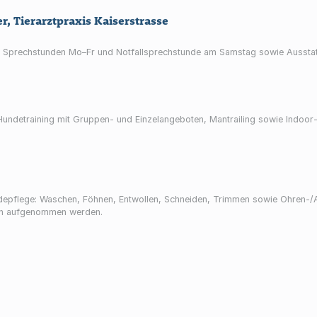
r, Tierarztpraxis Kaiserstrasse
 mit Sprechstunden Mo–Fr und Notfallsprechstunde am Samstag sowie Ausstat
Hundetraining mit Gruppen- und Einzelangeboten, Mantrailing sowie Indoor-
depflege: Waschen, Föhnen, Entwollen, Schneiden, Trimmen sowie Ohren-/A
den aufgenommen werden.