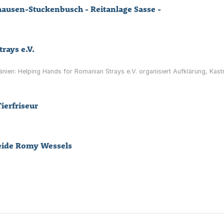
hausen-Stuckenbusch - Reitanlage Sasse -
rays e.V.
mänien: Helping Hands for Romanian Strays e.V. organisiert Aufklärung, Kas
ierfriseur
heide Romy Wessels