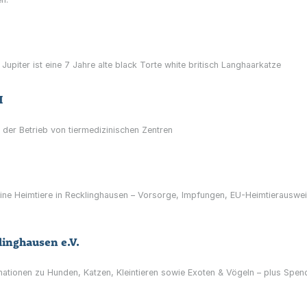
Wir sind Petfluencer aus Recklinghausen Jupiter ist eine 7 Jahre alte black Torte white britisch Langhaarkatze
H
 der Betrieb von tiermedizinischen Zentren
leine Heimtiere in Recklinghausen – Vorsorge, Impfungen, EU-Heimtierausw
linghausen e.V.
rmationen zu Hunden, Katzen, Kleintieren sowie Exoten & Vögeln – plus Spen