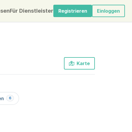
sen
Für Dienstleister
Registrieren
Einloggen
Karte
en
6