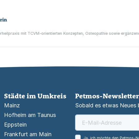
rin
ierheilpraxis mit TCVM-orientierten Konzepten, Osteopathie sowie ergänze
Städte im Umkreis
Petmos-Newsletter
Mainz
Sobald es etwas Neues be
Hofheim am Taunus
Eppstein
Frankfurt am Main
Ja, ich möchte den Petmos-Ne