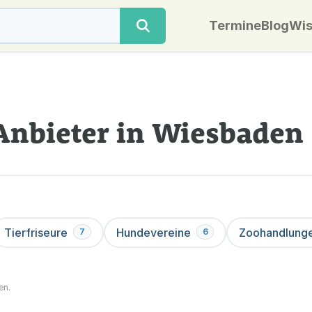
Termine
Blog
Wis
Anbieter in Wiesbaden
Tierfriseure
Hundevereine
Zoohandlung
7
6
en.