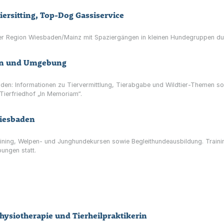
ersitting, Top-Dog Gassiservice
er Region Wiesbaden/Mainz mit Spaziergängen in kleinen Hundegruppen du
den und Umgebung
aden: Informationen zu Tiervermittlung, Tierabgabe und Wildtier-Themen 
Tierfriedhof „In Memoriam“.
iesbaden
raining, Welpen- und Junghundekursen sowie Begleithundeausbildung. Train
bungen statt.
hysiotherapie und Tierheilpraktikerin