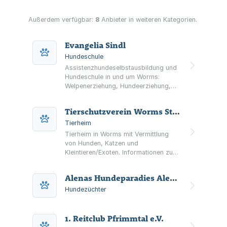
Außerdem verfügbar:
8
Anbieter in weiteren Kategorien.
Evangelia Sindl
Hundeschule
Assistenzhundeselbstausbildung und
Hundeschule in und um Worms:
Welpenerziehung, Hundeerziehung,
Alltagskurse, Crossdogging und
Problemhundetraining für Mensch-
Tierschutzverein Worms Stadt und Land e.V.
Hund-Teams.
Tierheim
Tierheim in Worms mit Vermittlung
von Hunden, Katzen und
Kleintieren/Exoten. Informationen zu
Beratung, Probetagen, Schutzgebühr
und Terminvereinbarung.
Alenas Hundeparadies Alena Kubicka
Hundezüchter
1. Reitclub Pfrimmtal e.V.