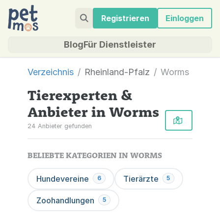
Registrieren
Einloggen
Blog
Für Dienstleister
Verzeichnis
Rheinland-Pfalz
Worms
Tierexperten &
Anbieter in Worms
24 Anbieter gefunden
BELIEBTE KATEGORIEN IN WORMS
Hundevereine
Tierärzte
6
5
Zoohandlungen
5