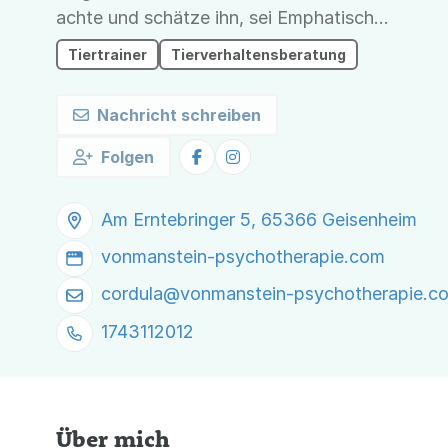
achte und schätze ihn, sei Emphatisch
und lerne dessen Sprache. Bleibe fair
Tiertrainer
Tierverhaltensberatung
und freundlich, so das du wenn morgen
als Hund wieder aufwachst das Leben
Nachricht schreiben
schön finden würdest.
Folgen
Am Erntebringer 5, 65366 Geisenheim
vonmanstein-psychotherapie.com
cordula@
vonmanstein-psychotherapie.c
1743112012
Über mich