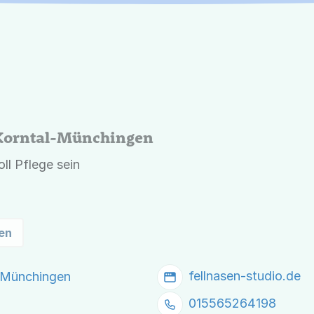
Korntal-Münchingen
oll Pflege sein
en
fellnasen-studio.de
l-Münchingen
015565264198