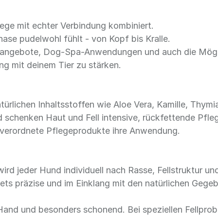
Pflege mit echter Verbindung kombiniert.
lnase pudelwohl fühlt - von Kopf bis Kralle.
egeangebote, Dog-Spa-Anwendungen und auch die Mögl
ung mit deinem Tier zu stärken.
ürlichen Inhaltsstoffen wie Aloe Vera, Kamille, Thym
 schenken Haut und Fell intensive, rückfettende Pfle
l verordnete Pflegeprodukte ihre Anwendung.
wird jeder Hund individuell nach Rasse, Fellstruktur u
tets präzise und im Einklang mit den natürlichen Gegeb
Hand und besonders schonend. Bei speziellen Fellprob